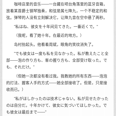
咖啡店里的音乐——一台藏在吧台角落里的蓝牙音箱，
放着某首爵士钢琴独奏，和弦是属七降九，一个不稳定的和
弦。弹琴的人没有立刻解决它，让降九音在空中悬了两秒。
"私はね、彼女を十年间见てきた。一番近くで。"
（我呢，看了她十年。在最近的地方。）
岛村抬起头。他看着周斌，眼角的笑纹消失了。
"でも彼女は一度も私を见なかった。私が教えたこと全
部——泡の作り方も、客の握り方も、全部受け取った。で
も、それだけ。"
（但她一次都没有看过我。我教她的所有东西——泡泡
的打法、握客人手的方式——她全部接收了。但是，只是接
收而已。）
"私がほしかったのは技术じゃない。私が见せたかった
のは自分だ。十年かけて、彼女に気づいてほしかった。で
も彼女は最后まで——"