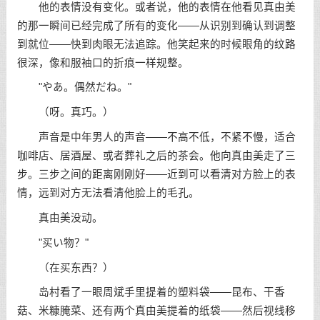
他的表情没有变化。或者说，他的表情在他看见真由美
的那一瞬间已经完成了所有的变化——从识别到确认到调整
到就位——快到肉眼无法追踪。他笑起来的时候眼角的纹路
很深，像和服袖口的折痕一样规整。
"やあ。偶然だね。"
（呀。真巧。）
声音是中年男人的声音——不高不低，不紧不慢，适合
咖啡店、居酒屋、或者葬礼之后的茶会。他向真由美走了三
步。三步之间的距离刚刚好——近到可以看清对方脸上的表
情，远到对方无法看清他脸上的毛孔。
真由美没动。
"买い物？"
（在买东西？）
岛村看了一眼周斌手里提着的塑料袋——昆布、干香
菇、米糠腌菜、还有两个真由美提着的纸袋——然后视线移