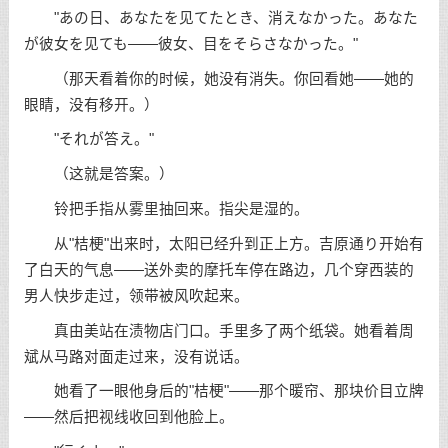
"あの日、あなたを见てたとき、消えなかった。あなた
が彼女を见ても——彼女、目をそらさなかった。"
（那天看着你的时候，她没有消失。你回看她——她的
眼睛，没有移开。）
"それが答え。"
（这就是答案。）
铃把手指从雾里抽回来。指尖是湿的。
从"桔梗"出来时，太阳已经升到正上方。吉原通り开始有
了白天的气息——送外卖的摩托车停在路边，几个穿西装的
男人快步走过，领带被风吹起来。
真由美站在渍物店门口。手里多了两个纸袋。她看着周
斌从马路对面走过来，没有说话。
她看了一眼他身后的"桔梗"——那个暖帘、那块价目立牌
——然后把视线收回到他脸上。