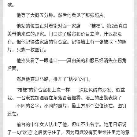
歌。
他等了大概五分钟。然后他看见了那张照片。
他站的位置正对着街对面一家店——"桔梗"。第2章真由
美带他来过的那家。门口除了暖帘和价目立牌，什么都没
有。但他记得这家店的待合室。记得墙上有一张被取下的照
片，只剩一枚图钉。
他抬头看了一眼巷口——真由美的和服已经消失在拐角
后面。
然后他穿过马路，推开了"桔梗"的门。
"桔梗"的待合室和上次一样——深红色绒布沙发、假盆
栽、一台老式加湿器在角落冒着细雾。墙上的出勤表换了
——不同的名字，不同的照片，最上方那个空位还在。图钉
还在。
前台的中年女人认出了他，但叫不出名字。她用日语说
了一句"欢迎"之后就停住了，因为周斌没有要继续往里走的意