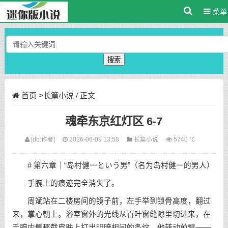
菜单
搜索
首页
>
长篇小说
/ 正文
魂牵东京红灯区 6-7
[db:作者]
2026-06-09 13:58
长篇小说
5740 ℃
# 第六章｜“岛村健一という男”（名为岛村健一的男人）
手腕上的痕迹完全消失了。
周斌站在二楼房间的镜子前，左手举到锁骨高度，翻过
来，掌心朝上。浴室窗外的光线从百叶窗缝隙里切进来，在
手腕内侧那截皮肤上打出明暗相间的条纹。他转动前臂——