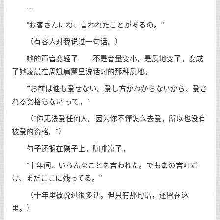
---
"お客さんにね、言われたことがあるの。"
（有客人对我说过一句话。）
她的声音变轻了——不是音量变小，是质地变了。变成
了她凌晨在周斌肩窝里说话时的那种质地。
"'お前は谁も爱せない。爱し方がわからないから、爱さ
れる资格もない'って。"
（"你无法爱任何人。因为你不懂怎么去爱，所以也没有
被爱的资格。"）
勺子还搁在碟子上。咖啡凉了。
"十年间、いろんなことを言われた。でもあの言叶だ
け、まだここに残ってる。"
（十年里被说过很多话。但只有那句话，还留在这
里。）