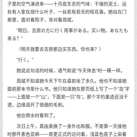
子里的空气涌进来——十月底东京的气味：干燥的泥土、远
处有人家在烧什么叶子、一丝若有若无的桂花香。她站在门
框里，面对着院子，背对着周斌。
"明日、吉原の方に行く用事がある。买い物。あなたも
来る？"
（明天我要去吉原那边买东西。你也来？）
"行く。"
她说这句话的时候，语气和说"今天休息"时一模一样。
周斌不知道她今天下午在桌前坐了多久。他也不知道她
面前那本书是什么书。他只知道她在那页纸上写了一个"岛"字
——上面是一个"山"，下面是一只"鸟"。那个字的墨迹还没干
透，边缘洇开了很细的毛刺。
他在倒水时看到了。
次日上午，真由美换了一身外出和服。不是第一天接他
时那件素色亚麻——是更正式的访问着，浅蓝色底子上染着