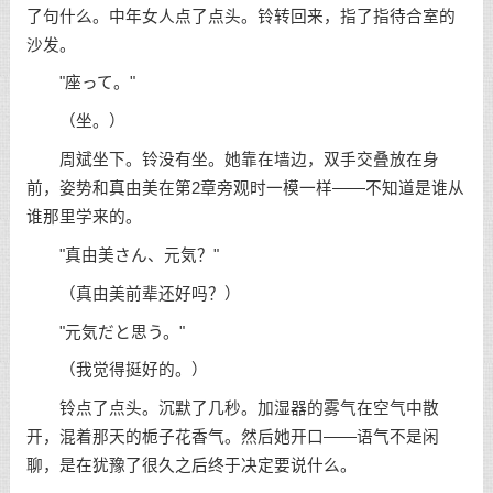
了句什么。中年女人点了点头。铃转回来，指了指待合室的
沙发。
"座って。"
（坐。）
周斌坐下。铃没有坐。她靠在墙边，双手交叠放在身
前，姿势和真由美在第2章旁观时一模一样——不知道是谁从
谁那里学来的。
"真由美さん、元気？"
（真由美前辈还好吗？）
"元気だと思う。"
（我觉得挺好的。）
铃点了点头。沉默了几秒。加湿器的雾气在空气中散
开，混着那天的栀子花香气。然后她开口——语气不是闲
聊，是在犹豫了很久之后终于决定要说什么。