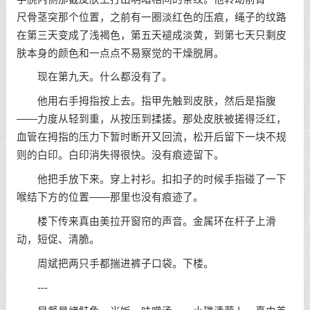
尺骨茎突那个位置，之前有一圈淡红色的压痕，绳子的纹路
在第三天变成了浅褐色，第五天褪成淡黄，到第七天只剩皮
肤本身的颜色和一点点不易察觉的干燥脱屑。
现在第九天。什么都没有了。
他用右手拇指按上去。指甲先触到皮肤，然后是指腹
——力度从轻到重，从按压到揉搓。那处皮肤被搓得泛红，
血管在拇指的压力下暂时断开又回流，松开后留下一块不规
则的白印。白印消失得很快。没有痕迹留下。
他把手放下来。穿上衬衫。扣扣子的时候手指碰了一下
喉结下方的位置——那里也没有痕迹了。
楼下传来真由美拉开窗帘的声音。金属环在杆子上滑
动，短促、清脆。
周斌把两只手都揣进裤子口袋。下楼。
---