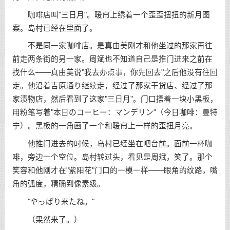
咖啡店叫"三日月"。暖帘上绣着一个歪歪扭扭的新月图
案。岛村已经在里面了。
不是同一家咖啡店。是真由美刚才和他坐过的那家再往
前走两条街的另一家。周斌也不知道自己是推门进来之前在
找什么——真由美说"我去办点事，你先回去"之后他没有往回
走。他沿着吉原通り继续走，经过了那家干货店、经过了那
家渍物店，然后看到了这家"三日月"。门口摆着一块小黑板，
用粉笔写着"本日のコーヒー：マンデリン"（今日咖啡：曼特
宁）。黑板的一角画了一个和暖帘上一样的歪扭月亮。
他推门进去的时候，岛村已经坐在吧台前。面前一杯咖
啡，旁边一个空位。岛村转过头，看见是周斌，笑了。那个
笑容和他刚才在"紫阳花"门口的一模一样——眼角的纹路，嘴
角的弧度，精确到像素级。
"やっぱり来たね。"
（果然来了。）