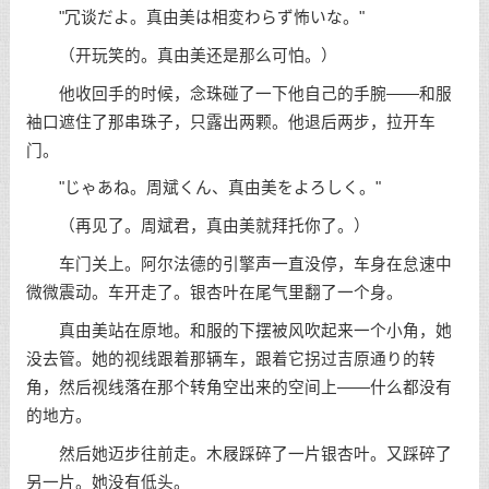
"冗谈だよ。真由美は相変わらず怖いな。"
（开玩笑的。真由美还是那么可怕。）
他收回手的时候，念珠碰了一下他自己的手腕——和服
袖口遮住了那串珠子，只露出两颗。他退后两步，拉开车
门。
"じゃあね。周斌くん、真由美をよろしく。"
（再见了。周斌君，真由美就拜托你了。）
车门关上。阿尔法德的引擎声一直没停，车身在怠速中
微微震动。车开走了。银杏叶在尾气里翻了一个身。
真由美站在原地。和服的下摆被风吹起来一个小角，她
没去管。她的视线跟着那辆车，跟着它拐过吉原通り的转
角，然后视线落在那个转角空出来的空间上——什么都没有
的地方。
然后她迈步往前走。木屐踩碎了一片银杏叶。又踩碎了
另一片。她没有低头。