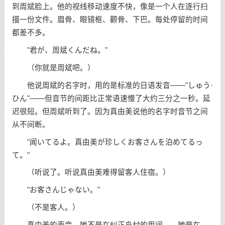
到周斌脸上。他的视线移动速度不快，像是一个人在逐行扫
描一份文件。眉骨、眼镜框、颧骨、下巴。每处停留的时间
都差不多。
"君が、周斌くんだね。"
（你就是周斌吧。）
他说周斌的名字时，用的是标准的日语发音——"しゅう·
ひん"——但音节的间距比正常语速慢了大约三分之一秒。延
迟很短。但周斌听到了。因为真由美说他的名字时音节之间
从不间断。
"闻いてるよ。真由美が珍しくお客さんを泊めてるっ
て。"
（听说了。听说真由美难得留客人住宿。）
"お客さんじゃない。"
（不是客人。）
真由美的声音。她不是在纠正岛村的用词——她是在