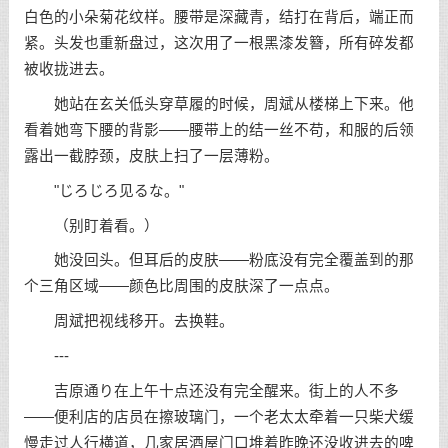
白色的小朵菊花纹样。腰带是深藏青，结打在背后，端正而
紧。头发也重新盘过，这次用了一根黑漆发簪，所有碎发都
被收拢进去。
她站在玄关低头穿草履的时候，周斌从楼梯上下来。他
看着她弯下腰的背影——腰带上的结一丝不苟，和服的后领
露出一截脖颈，皮肤上扫了一层薄粉。
"じろじろ见るな。"
（别盯着看。）
她没回头。但耳后的皮肤——粉底没有完全覆盖到的那
个三角区域——颜色比周围的皮肤深了一点点。
周斌把视线移开。去换鞋。
---
吉原通り在上午十点还没有完全醒来。街上的人不多
——便利店的店员在擦玻璃门，一个老太太牵着一只柴犬缓
慢走过人行横道，几家居酒屋门口堆着昨晚还没收进去的啤