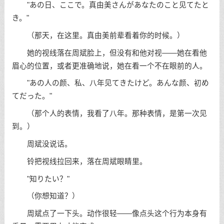
"あの日、ここで。真由美さんがあなたのこと见てたと
き。"
（那天，在这里。真由美前辈看着你的时候。）
她的视线落在周斌脸上，但没有和他对视——她在看他
眉心的位置，或者更准确地说，她在看一个不在眼前的人。
"あの人の颜、私、八年见てきたけど。あんな颜、初め
てだった。"
（那个人的表情，我看了八年。那种表情，是第一次见
到。）
周斌没说话。
铃把视线拉回来，落在周斌眼睛里。
"知りたい？"
（你想知道？）
周斌点了一下头。动作很轻——像点头这个行为本身有