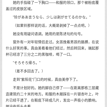
她的手指碰了一下胸口——和服的领口，那个被粉底覆
盖过的皮肤区域。
"铃がああ言うなら、少しは剥がせてるのかな。"
（如果铃那样说的话，大概是剥掉了一点点吧。）
她没有用疑问语调。她用的是陈述句的句号。
窗外有一对年轻情侣走过。女孩挽着男孩的胳膊，在说
什么好笑的事。真由美看着他们经过，然后转回来，端起那
杯已经凉了三分之二的黑咖啡，喝了一口。
"そろそろ帰ろ。"
（差不多回去了。）
走到"紫阳花"门口的时候，真由美停下了。
不是计划好的。她的脚自己停了——在距离那栋三层藏
造建筑约二十米的地方。和服的木屐踩在一片银杏叶上，叶
片已经干透了，在鞋底下碎成几片，发出一声极小的脆响。
她没有低头去看。