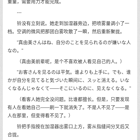
重量，需要用力才能完成。
---
铃没有立刻说。她走到加湿器旁边，把喷雾量调小了一
档。空调的微风把那团白雾吹散了一瞬，然后重新聚拢。
"真由美さんはね、自分のことを见られるのが嫌いな人
なの。"
（真由美前辈呢，是个不喜欢被人看见自己的人。）
"お客さんを见るのは平気。谁よりも上手に。でも、谁
かが自分を见てると気づいた瞬间に、スッと消える。いな
くなるんじゃなくて——そこにいるのに、见えなくなる。"
（看客人她完全没问题。比谁都擅长。但是，只要发现
有人在看她自己——刷一下就消失了。不是人不见了——是
人在那里，但变得看不见了。）
铃把手指按在加湿器出雾口上方，雾从指缝间分叉后又
合拢。