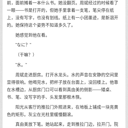
前，面前摊着一本什么书。她没翻页。周斌经过的时候看了
一眼——书是打开的，但她手里拿着一支笔，笔尖停在纸
上，没有写字，也没有划线。纸上有一小团墨迹，是新洇开
的。她保持这个姿势不知道多久了。
她感觉到他在看。
"なに？"
（干嘛？）
"水。"
周斌走进厨房。打开水龙头。水的声音在安静的空间里
显得很响。他喝完水，把杯子放在台面上，没回楼上。他靠
在水槽边，从厨房门口可以看到真由美的侧影——矮桌、
书、笔、没写字的手、头发里那根木筷。
阳光从客厅的推拉门外照进来，在地板上铺成一块亮黄
色的矩形。灰尘在光柱里缓慢翻滚。
真由美放下笔。她站起来，走到推拉门边，拉开门。院