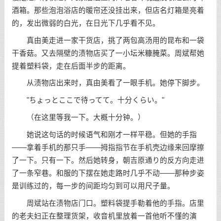
酒箱。那些泡泡浴店的暖帘还没挂出来，但店名灯箱是亮着
的，发出微弱的白光，在日光下几乎看不见。
真由美走进一家干货店，挑了两包高汤用的昆布和一袋
干香菇。又去隔壁的渍物店买了一小坛米糠腌菜。周斌帮她
提着塑料袋，走在后面半步的距离。
从渍物店出来时，真由美看了一眼手机。她停下脚步。
"ちょっとここで待ってて。十分くらい。"
（在这里等我一下。大概十分钟。）
她说这句话的时候语气和刚才一样平稳。但她的手指
——拿着手机的那只手——拇指指节在手机壳边缘来回摩擦
了一下。只有一下。然后她转身，朝吉原通り的反方向走进
了一条窄巷。和服的下摆在她走路时几乎不动——那种步姿
是训练过的，每一步的间距均匀到可以用尺子量。
周斌站在渍物店门口。塑料袋提手勒着他的手指。店里
的老夫妇正在整理货架，收音机里放着一首他听不懂的演