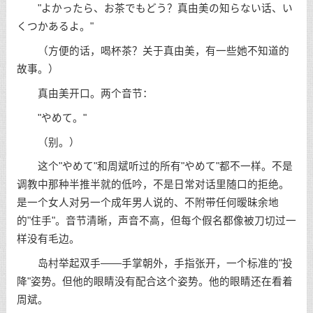
"よかったら、お茶でもどう？真由美の知らない话、い
くつかあるよ。"
（方便的话，喝杯茶？关于真由美，有一些她不知道的
故事。）
真由美开口。两个音节：
"やめて。"
（别。）
这个"やめて"和周斌听过的所有"やめて"都不一样。不是
调教中那种半推半就的低吟，不是日常对话里随口的拒绝。
是一个女人对另一个成年男人说的、不附带任何暧昧余地
的"住手"。音节清晰，声音不高，但每个假名都像被刀切过一
样没有毛边。
岛村举起双手——手掌朝外，手指张开，一个标准的"投
降"姿势。但他的眼睛没有配合这个姿势。他的眼睛还在看着
周斌。