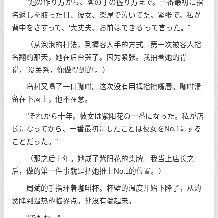
"泡の作り方から、客の手の握り方まで。一番最初に指
名返しを取った日、彼女、楽屋で泣いてた。紧张で。私が
背中をさすって、‘大丈夫、お前はできる’って言った。"
（从泡泡的打法，到握客人手的方式。第一次被客人指
名翻约那天，她在后台哭了。因为紧张。我拍着她的背
说，'没关系，你做得到的'。）
岛村又喝了一口咖啡。这次没有用拇指擦嘴唇。咖啡渍
留在下唇上，他不在意。
"それから十年。彼女は紫阳花の一番になった。私が店
长になってから、一番最初にしたことは彼女をNo.1にする
ことだった。"
（那之后十年。她成了紫阳花的头牌。我当上店长之
后，做的第一件事就是把她推上No.1的位置。）
周斌的手指环着咖啡杯。杯壁的温度开始下降了，从灼
烫降到温热的临界点。他没有端起来。
"でもね。"