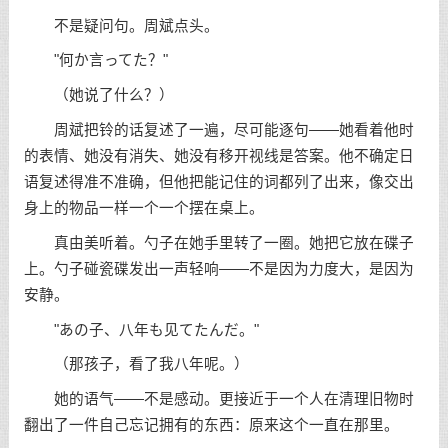
不是疑问句。周斌点头。
"何か言ってた？"
（她说了什么？）
周斌把铃的话复述了一遍，尽可能逐句——她看着他时
的表情、她没有消失、她没有移开视线是答案。他不确定日
语复述得准不准确，但他把能记住的词都列了出来，像交出
身上的物品一样一个一个摆在桌上。
真由美听着。勺子在她手里转了一圈。她把它放在碟子
上。勺子碰瓷碟发出一声轻响——不是因为力度大，是因为
安静。
"あの子、八年も见てたんだ。"
（那孩子，看了我八年呢。）
她的语气——不是感动。更接近于一个人在清理旧物时
翻出了一件自己忘记拥有的东西：原来这个一直在那里。