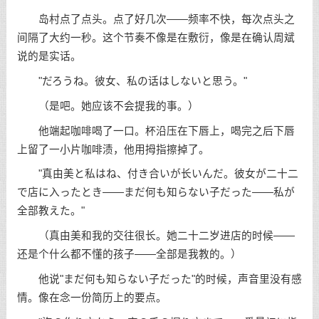
岛村点了点头。点了好几次——频率不快，每次点头之
间隔了大约一秒。这个节奏不像是在敷衍，像是在确认周斌
说的是实话。
"だろうね。彼女、私の话はしないと思う。"
（是吧。她应该不会提我的事。）
他端起咖啡喝了一口。杯沿压在下唇上，喝完之后下唇
上留了一小片咖啡渍，他用拇指擦掉了。
"真由美と私はね、付き合いが长いんだ。彼女が二十二
で店に入ったとき——まだ何も知らない子だった——私が
全部教えた。"
（真由美和我的交往很长。她二十二岁进店的时候——
还是个什么都不懂的孩子——全部是我教的。）
他说"まだ何も知らない子だった"的时候，声音里没有感
情。像在念一份简历上的要点。