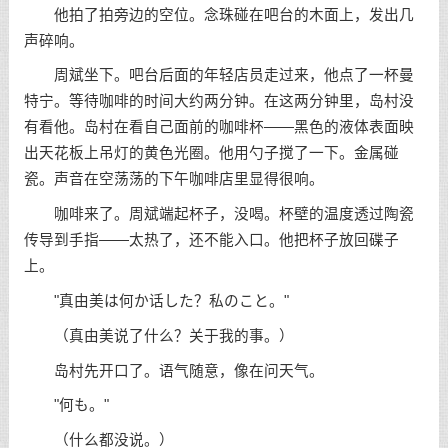
他拍了拍旁边的空位。念珠碰在吧台的木面上，发出几
声碎响。
周斌坐下。吧台后面的年轻店员走过来，他点了一杯曼
特宁。等待咖啡的时间大约两分钟。在这两分钟里，岛村没
有看他。岛村在看自己面前的咖啡杯——黑色的液体表面映
出天花板上吊灯的黄色光圈。他用勺子搅了一下。金属碰
瓷。声音在空荡荡的下午咖啡店里显得很响。
咖啡来了。周斌端起杯子，没喝。杯壁的温度透过陶瓷
传导到手指——太热了，还不能入口。他把杯子放回碟子
上。
"真由美は何か话した？私のこと。"
（真由美说了什么？关于我的事。）
岛村先开口了。语气随意，像在问天气。
"何も。"
（什么都没说。）