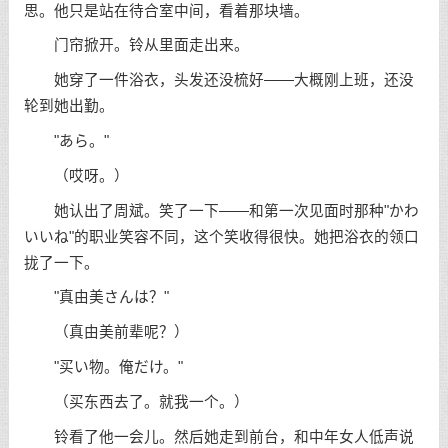
思。他只是站在待合室中间，看着那块墙。
门帘掀开。铃从里面走出来。
她穿了一件浴衣，头发还没梳好——大概刚上班，还没
轮到她出勤。
"あら。"
（哎呀。）
她认出了周斌。笑了一下——和第一次见面时那种"かわ
いいね"的职业笑容不同，这个笑收得很快。她把浴衣的领口
拢了一下。
"真由美さんは？"
（真由美前辈呢？）
"买い物。俺だけ。"
（买东西去了。就我一个。）
铃看了他一会儿。然后她走到前台，和中年女人低声说