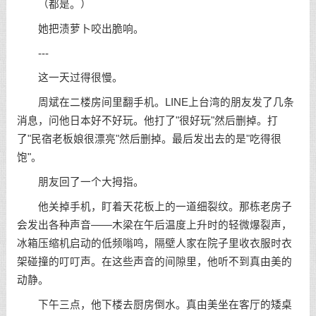
（都是。）
她把渍萝卜咬出脆响。
---
这一天过得很慢。
周斌在二楼房间里翻手机。LINE上台湾的朋友发了几条
消息，问他日本好不好玩。他打了"很好玩"然后删掉。打
了"民宿老板娘很漂亮"然后删掉。最后发出去的是"吃得很
饱"。
朋友回了一个大拇指。
他关掉手机，盯着天花板上的一道细裂纹。那栋老房子
会发出各种声音——木梁在午后温度上升时的轻微爆裂声，
冰箱压缩机启动的低频嗡鸣，隔壁人家在院子里收衣服时衣
架碰撞的叮叮声。在这些声音的间隙里，他听不到真由美的
动静。
下午三点，他下楼去厨房倒水。真由美坐在客厅的矮桌