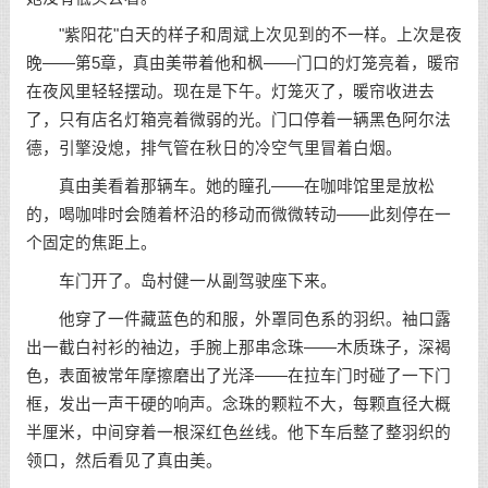
"紫阳花"白天的样子和周斌上次见到的不一样。上次是夜
晚——第5章，真由美带着他和枫——门口的灯笼亮着，暖帘
在夜风里轻轻摆动。现在是下午。灯笼灭了，暖帘收进去
了，只有店名灯箱亮着微弱的光。门口停着一辆黑色阿尔法
德，引擎没熄，排气管在秋日的冷空气里冒着白烟。
真由美看着那辆车。她的瞳孔——在咖啡馆里是放松
的，喝咖啡时会随着杯沿的移动而微微转动——此刻停在一
个固定的焦距上。
车门开了。岛村健一从副驾驶座下来。
他穿了一件藏蓝色的和服，外罩同色系的羽织。袖口露
出一截白衬衫的袖边，手腕上那串念珠——木质珠子，深褐
色，表面被常年摩擦磨出了光泽——在拉车门时碰了一下门
框，发出一声干硬的响声。念珠的颗粒不大，每颗直径大概
半厘米，中间穿着一根深红色丝线。他下车后整了整羽织的
领口，然后看见了真由美。