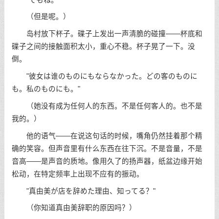
（但是呢。）
岛村放下杯子。碟子上发出一声清脆的碰撞——杯底和
碟子之间的接触面积太小，重心不稳。杯子晃了一下。没
倒。
"彼女は谁のものにもならなかった。どの客のものに
も。私のものにも。"
（她没有成为任何人的东西。不是任何客人的。也不是
我的。）
他的语气——在说这句话的时候，嘴角仍然挂着那个精
确的笑容。但声音里有什么东西在往下沉。不是音量，不是
音高——是声音的质地。像用久了的扬声器，纸盆边缘开始
松动，在特定频率上出现不应有的振动。
"真由美が店を辞めた理由、知ってる？"
（你知道真由美辞职的原因吗？）