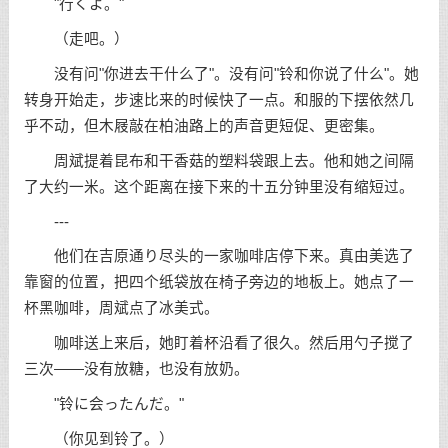
"行くよ。"
（走吧。）
没有问"你进去干什么了"。没有问"铃和你说了什么"。她
转身开始走，步速比来的时候快了一点。和服的下摆依然几
乎不动，但木屐敲在柏油路上的声音更短促、更密集。
周斌提着昆布和干香菇的塑料袋跟上去。他和她之间隔
了大约一米。这个距离在接下来的十五分钟里没有缩短过。
---
他们在吉原通り尽头的一家咖啡店停下来。真由美选了
靠窗的位置，把四个纸袋放在椅子旁边的地板上。她点了一
杯黑咖啡，周斌点了冰美式。
咖啡送上来后，她盯着杯沿看了很久。然后用勺子搅了
三次——没有放糖，也没有放奶。
"铃に会ったんだ。"
（你见到铃了。）