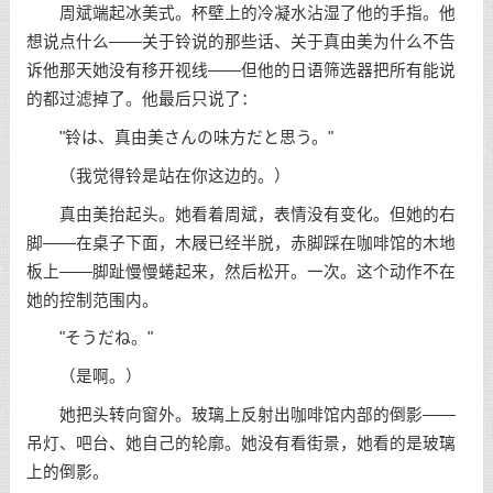
周斌端起冰美式。杯壁上的冷凝水沾湿了他的手指。他
想说点什么——关于铃说的那些话、关于真由美为什么不告
诉他那天她没有移开视线——但他的日语筛选器把所有能说
的都过滤掉了。他最后只说了：
"铃は、真由美さんの味方だと思う。"
（我觉得铃是站在你这边的。）
真由美抬起头。她看着周斌，表情没有变化。但她的右
脚——在桌子下面，木屐已经半脱，赤脚踩在咖啡馆的木地
板上——脚趾慢慢蜷起来，然后松开。一次。这个动作不在
她的控制范围内。
"そうだね。"
（是啊。）
她把头转向窗外。玻璃上反射出咖啡馆内部的倒影——
吊灯、吧台、她自己的轮廓。她没有看街景，她看的是玻璃
上的倒影。