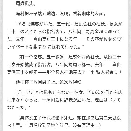
周斌摇头。
岛村把杯子端到嘴边，没喝。看着咖啡的表面。
"ある常连客がいた。五十代、建设会社の社长。彼女が
二十二のときからの指名客で、八年间、毎周金曜に通って
た。去年——真由美が三十になる年——その客が彼女を‘プ
ライベートな集まり’に连れて行った。"
（有一个常客。五十多岁，建筑公司的社长。从她二十
二岁开始就成了指名客，八年间每周五都来。去年——真由
美满三十岁那年——那个客人把她带去了一个"私人聚会"。）
他把杯子放回碟子上。这次放得稳。
"详しいことは私も知らない。彼女、その次の日から店
に来なくなった。一周间后に辞表が届いた。理由は书いて
なかった。"
（具体发生了什么我也不知道。她在那之后第二天就没
来店里。一周后收到了她的辞呈。没有写理由。）