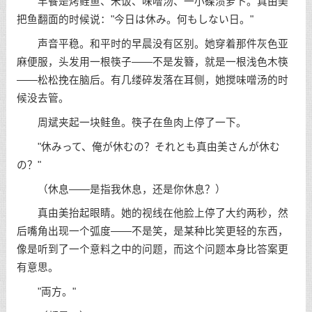
早餐是烤鲑鱼、米饭、味噌汤、一小碟渍萝卜。真由美
把鱼翻面的时候说："今日は休み。何もしない日。"
声音平稳。和平时的早晨没有区别。她穿着那件灰色亚
麻便服，头发用一根筷子——不是发簪，就是一根浅色木筷
——松松挽在脑后。有几缕碎发落在耳侧，她搅味噌汤的时
候没去管。
周斌夹起一块鲑鱼。筷子在鱼肉上停了一下。
"休みって、俺が休むの？それとも真由美さんが休む
の？"
（休息——是指我休息，还是你休息？）
真由美抬起眼睛。她的视线在他脸上停了大约两秒，然
后嘴角出现一个弧度——不是笑，是某种比笑更轻的东西，
像是听到了一个意料之中的问题，而这个问题本身比答案更
有意思。
"両方。"