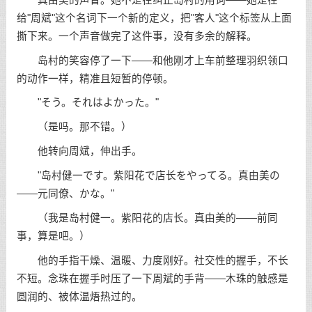
给"周斌"这个名词下一个新的定义，把"客人"这个标签从上面
撕下来。一个声音做完了这件事，没有多余的解释。
岛村的笑容停了一下——和他刚才上车前整理羽织领口
的动作一样，精准且短暂的停顿。
"そう。それはよかった。"
（是吗。那不错。）
他转向周斌，伸出手。
"岛村健一です。紫阳花で店长をやってる。真由美の
——元同僚、かな。"
（我是岛村健一。紫阳花的店长。真由美的——前同
事，算是吧。）
他的手指干燥、温暖、力度刚好。社交性的握手，不长
不短。念珠在握手时压了一下周斌的手背——木珠的触感是
圆润的、被体温焐热过的。