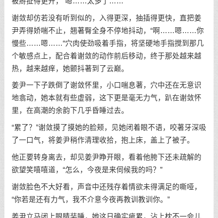
被掰扯得更开，“嗯……太多了……”
谢敛却仿若没有听到似的，入得更深，抽插得更快，直把姜
尹弄得娇喘不止，翘著臀全身不停地抖动，“啊……嗯……你
慢些……嗯……“穴肉使劲吸着手指，将坚硬地手指搅到那几
个敏感点上，配合着谢敛的动作前后移动，终于那处越来越
热，越来越痒，她颤抖著到了云巅。
姜尹一下子跌倒了谢敛怀里，小口喘息著，穴中还在无意识
地翕动，她本就有些虚弱，这下更是毫无力气，趴在谢敛怀
里，在高潮的余韵下几乎昏睡过去。
“累了？”谢敛摸了摸她的脸颊，见她闭着眼不语，咬著牙深吸
了一口气，将姜尹稍作清理收拾，抱上床，盖上了被子。
他正要转身离去，却见姜尹睁开眼，看着他胯下还未疏解的
欲望笑嘻嘻道，“怎么，今夜是来伺候我的吗？”
谢敛脸色不大好看，声音中还残存着情欲未得满足的嘶哑，
“你若是还有力气，我不介意今夜再教训教训你。”
姜尹立马闭上眼睛装睡，她这日确实疲累，沾上枕不一会儿