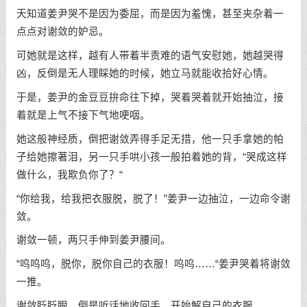
天知道姜尹哭不是因为委屈，而是因为羞愧，甚至夹杂着一
点点对谢敛的妒忌。
可她就是这样，越有人带着半责难的语气安慰她，她越哭得
凶，反倒是无人理睬她的时候，她立马就能收拾好心情。
于是，姜尹的金豆豆拚命往下掉，哭着哭着就开始抽泣，接
着就是上气不接下气地哽咽。
她这般神经质，倒把谢敛弄得手足无措，他一只手拿她的帕
子给她擦著泪，另一只手哄小孩一般拍着她的背，“哭成这样
做什么，我欺负你了？“
“你给我，给我把衣服脱，脱了！”姜尹一边抽泣，一边命令谢
敛。
谢敛一顿，两只手伸到姜尹腰间。
“呜呜呜，脱你，脱你自己的衣服！呜呜……“姜尹哭着将谢敛
一推。
谢敛眨眨眼，倒是听话地收回手，开始解自己的衣服。