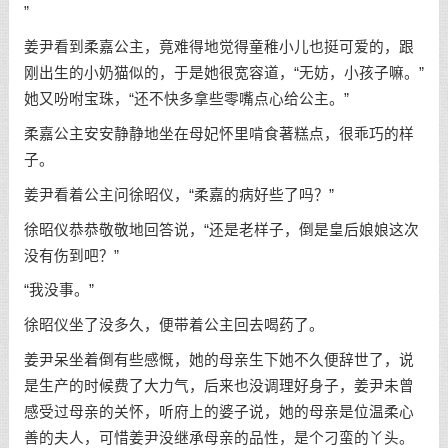
”
姜尹看到柔嘉公主，竟难得地觉得童稚小儿也挺可爱的，跟
刚出生的小奶猫似的，于是她很宽容道，“无妨，小孩子嘛。”
她又吩咐宝珠，“还不快多拿些零嘴点心给公主。”
柔嘉公主安安静静地坐在母妃怀里啃食著糕点，很乖巧的样
子。
姜尹看着公主问徐昭仪，“柔嘉的病好些了吗？”
徐昭仪恭恭敬敬地回答说，“还是老样子，倒是皇后娘娘这次
没有伤到吧？”
“我没事。”
徐昭仪坐了没多久，便带着公主回去喝药了。
姜尹呆坐着倒有些感慨，她的母亲生下她不久便辞世了，说
是生产的时候费了大力气，后来也没调理好身子，姜尹未曾
感受过母亲的关怀，听府上的婆子说，她的母亲是位温柔心
善的夫人，可惜姜尹没继承母亲的品性，是个刁蛮的丫头。