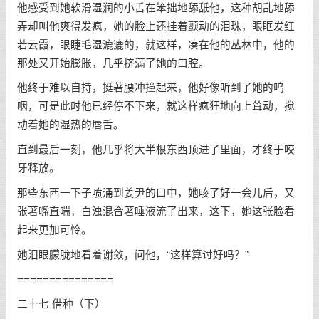
他感受到她软滑湿润的小舌在笨拙地舔舐他，这种胡乱地舔
弄却叫他爽得发疯，她的脸上还挂着颤动的泪珠，眼眶发红
若云霞，眼睫毛湿漉漉的，就这样，凑在他的丛林中，他的
那处又开始膨胀，几乎挤满了她的口腔。
他终于难以自持，挺著腰冲撞起来，他好像听到了她的呜
咽，可是此时他已经停不下来，就这样疯狂地向上耸动，搅
动着她的湿热的唇舌。
直到最后一刻，他几乎将大半根东西顶进了里面，才终于咬
牙释放。
那些东西一下子喷涌到姜尹的口中，她咳了好一会儿后，又
张著嘴直喘，白浊混合著唾液流了出来，这下，她这张脸看
起来更加可怜。
她泪眼朦胧地看着谢敛，问他，“这样算讨好吗？”
===============
二十七 借种（下）