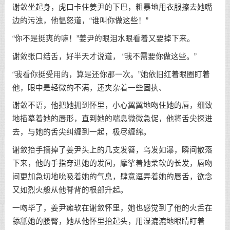
谢敛坐起身，虎口卡住姜尹的下巴，粗暴地用衣服擦去她嘴
边的污浊，他愠怒道，“谁叫你做这些！”
“你不是挺爽的嘛！”姜尹的眼泪水眼看着又要掉下来。
谢敛张口结舌，好半天才说道， “我不需要你做这些。”
“我看你挺受用的，算是还你那一次。”她依旧红着眼圈盯着
他，眼中是轻微的不满，还夹杂着一些固执、
谢敛不语，他把她拥到怀里，小心翼翼地吻住她的唇，细致
地描摹着她的唇形，直到她的喘息微微急促，他将舌尖探进
去，与她的舌尖纠缠到一起，极尽缠绵。
谢敛抬手摘掉了姜尹头上的几支发簪，乌发如瀑，瞬间散落
下来，他的手指穿进她的发间，摩挲着她柔软的长发，唇吻
间更加急切地吮吸着她的气息，肆意逗弄着她的唇舌，欲念
又如烈火般从他脊背的根部升起。
一吻毕了，姜尹瘫软在谢敛怀里，她也感觉到了他的火舌在
舔舐她的腰臀，她从他怀里抬起头，用湿漉漉地眼睛盯着