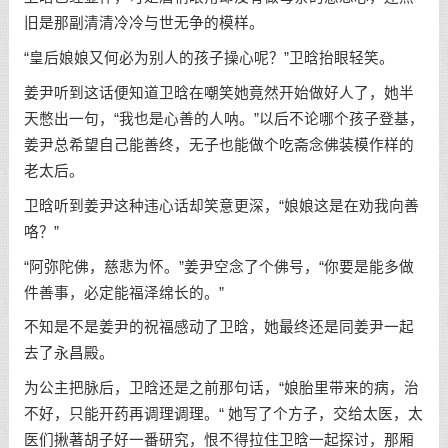
旧是那副清清冷冷与世无争的模样。
“皇后娘娘又何必为别人的孩子操心呢？”卫晗抬眼轻笑。
姜尹听到这话便知道卫晗在嘲笑她竟然开始做好人了，她半
天憋出一句，“我也是心善的人呐。”以后不论哪个孩子登基，
姜尹总希望自己能善终，无子也能做个吃斋念佛装模作样的
老太后。
卫晗听到姜尹这种违心话却笑意更深，“娘娘这是在劝我向善
咯？”
“阿弥陀佛，慈悲为怀。”姜尹空念了个佛号，“你要是能多做
件善事，必定能福泽绵长的。”
不知是不是姜尹的祝福感动了卫晗，她最终还是同姜尹一起
去了永昌殿。
为公主把脉后，卫晗还是之前那句话，“娘胎里带来的病，治
不好，只能开药再调理调理。“ 她写了个方子，交给太医，太
医们揪著胡子好一番研究，恨不得拉住卫晗一起探讨，那厢