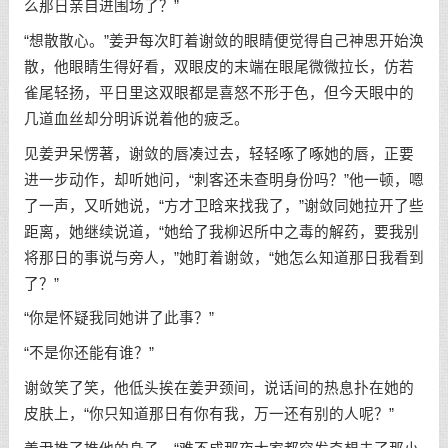
么那日亲自进围场了？”
“想散散心。”姜尹每次盯着谢敛的眼睛便觉得自己神思开始涣
散，他眼睛生得好看，双眼皮的末端在眼尾微微拉长，仿若
雀尾轻扬，平日里这双眼都是喜怒不形于色，但今天眼中的
几道血丝却分明诉说着他的疲乏。
见姜尹呆愣著，谢敛的唇凑过去，轻轻啄了啄她的唇，正要
进一步动作，却听她问，“刺客还未查明身份吗？”他一顿，嗯
了一声，又听她说，“方才卫晗来找我了，”谢敛同她拉开了些
距离，她继续说道，“她给了我柳迟所中之毒的解药，要我别
将那日的事说与旁人，”她盯着谢敛，“她怎么知道那日我看到
了？”
“你是怀疑我同她讲了此事？”
“不是你还能有谁？”
谢敛笑了笑，他低头挨在姜尹颈间，说话间的热息扑在她的
皮肤上，“你只知道那日有你有我，万一还有别的人呢？”