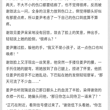
两天，不大不小的伤口都要结痂了，也不觉得很疼，反而被
谢敛这么一问，全身的注意力放到伤口上，倒觉得额头好似
有那麽点疼，所以姜尹考虑了一下自己的伤口到底算不算
疼。
谢敛见姜尹呆呆地没有回答，敛去了脸上的笑意，伸出手，
轻轻抚上她的脸侧，“很疼么？”
姜尹撇过脸，躲他的手，“我又不是小孩子，这一点伤口也叫
唤疼！”
谢敛脸上又浮现出一丝笑意，他突然一手搂住姜尹的腰，一
手托住她的腿弯，将她放到了自己腿上，捞进了怀里，他抓
住姜尹的双手不让她乱动，下巴贴在她的发侧轻轻摩挲，“那
天可流了不少血……”
姜尹也听琉璃说自己那日额头上的血流了半脸，染得谢敛的
衣襟一片红，她偏头问他，“那日你怎么同侍卫一道来了？”
“正巧在附近，看到信号便过来了。”谢敛低下头看她，“你怎