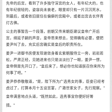
先帝的后宫，看到了许多独守深宫的女人，有年纪大的，也
有年纪很轻的，姿容尚未衰老，眼里却只有一片沉沉死水，
到最后，或者依旧居住在偏僻的宫殿中，或者出宫去长伴青
灯古佛。
公主的事暂告一个段落，前朝又传来朝臣建议皇帝广开后
宫，绵延子嗣的声音，皇帝思来想去，觉得确有必要，便把
姜尹叫了去，充实后宫确实是皇后的职责所在。
姜尹一进御书房便发现谢敛身着玄紫朝服侍立一旁，岩岩若
松，严肃正经，见她进来也只是淡淡扫了一眼，姜尹一愣，
皇帝倒是先开口了，“皇后来了，想必你也知道朕召你来所为
何事了吧。”
姜尹恭恭敬敬道，“是，陛下所为广选秀女的事，臣妾已经考
虑过了，打算本月十五设宫宴，广邀世家女子，先行观察。”
皇帝满意地点头道，“既然如此，选秀事宜你便好好筹
措。”