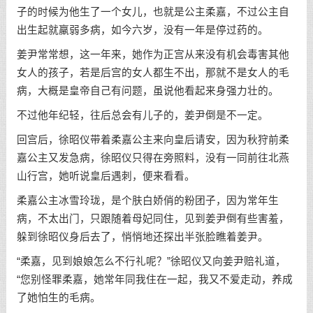
子的时候为他生了一个女儿，也就是公主柔嘉，不过公主自
出生起就羸弱多病，如今六岁，没有一年是停过药的。
姜尹常常想，这一年来，她作为正宫从来没有机会毒害其他
女人的孩子，若是后宫的女人都生不出，那就不是女人的毛
病，大概是皇帝自己有问题，虽说他看起来身强力壮的。
不过他年纪轻，往后总会有儿子的，姜尹倒是不一定。
回宫后，徐昭仪带着柔嘉公主来向皇后请安，因为秋狩前柔
嘉公主又发急病，徐昭仪只得在旁照料，没有一同前往北燕
山行宫，她听说皇后遇刺，便来看看。
柔嘉公主冰雪玲珑，是个肤白娇俏的粉团子，因为常年生
病，不太出门，只跟随着母妃同住，见到姜尹倒有些害羞，
躲到徐昭仪身后去了，悄悄地还探出半张脸瞧着姜尹。
“柔嘉，见到娘娘怎么不行礼呢？”徐昭仪又向姜尹赔礼道，
“您别怪罪柔嘉，她常年同我住在一起，我又不爱走动，养成
了她怕生的毛病。