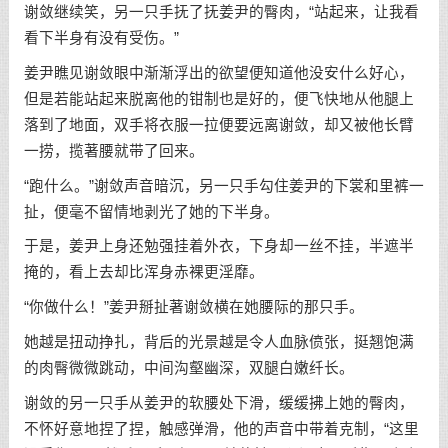
谢敛继续笑，另一只手抚了抚姜尹的臀肉，“站起来，让我看
看下半身有没有受伤。”
姜尹瞧见谢敛眼中渐渐浮出的欲望便知道他没安什么好心，
但是若能站起来脱离他的钳制也是好的，便飞快地从他腿上
落到了地面，双手将衣服一拉便要远离谢敛，却又被他长臂
一捞，揽著腰就带了回来。
“跑什么。”谢敛声音暗沉，另一只手勾住姜尹的下裳和里裤一
扯，便毫不留情地剥光了她的下半身。
于是，姜尹上身还勉强挂着外衣，下身却一丝不挂，半遮半
掩的，看上去却比浑身赤裸更淫靡。
“你做什么！”姜尹掰扯著谢敛横在她腰际的那只手。
她越是扭动挣扎，背后的光景越是令人血脉偾张，挺翘饱满
的肉臀微微跳动，中间沟壑幽深，双腿白嫩纤长。
谢敛的另一只手从姜尹的软腰处下滑，缓缓拂上她的臀肉，
不怀好意地捏了捏，触感弹滑，他的声音中带着克制，“这里