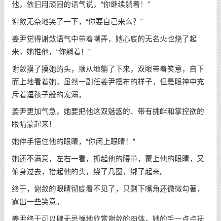
他，依旧用顽固的语气说，“你继续躺着！”
谢敛无奈地笑了一下，“你要自己来么？"
姜尹觉得谢敛语气中带着嘲弄，她心底的无名火也烧了起
来，她推他，“你躺着！”
谢敛摸了摸她的头，顺从地躺了下来，双眼带着笑意，自下
而上地看着她，虽然一副任姜尹摆布的样子，但是眼神中充
斥着逗孩子般的宠溺。
姜尹更加气急，她要把他这双魅惑的、带有挑衅和掌控欲的
眼睛蒙起来！
她伸手捂住他的眼睛，“你闭上眼睛！”
她还不满意，左右一看，抓起他的腰带，蒙上他的眼睛，又
俯身过去，抬起他的头，绕了几圈，绑了起来。
终于，谢敛的眼睛彻底看不见了，只剩下嘴角还微微勾著，
露出一些笑意。
姜尹终于可以肆无忌惮地欣赏谢敛的肉体，她的手一点点抚