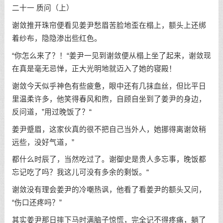
二十一 质问（上）
谢敛推开珠帘便看见姜尹愁眉苦脸地歪在榻上，额头上还绑
着纱布，隐隐渗出些红色。
“你怎么来了？！“姜尹一见到谢敛便从榻上坐了起来，谢敛现
在真是毫无忌惮，正大光明地就迈入了她的寝殿！
谢敛今天似乎神色有些疲惫，眼中还有几抹血丝，但比平日
里温柔许多，他笑得春风和煦，自顾自坐到了姜尹的身边，
反问道，”用过晚饭了？“
姜尹蹙眉，这家伙真的很不把自己当外人，她挪得离谢敛稍
远些，没好气道，”
都什么时辰了，当然吃过了。谢御史是贵人多忘事，晚饭都
忘记吃了吗？我这儿可没有多余的剩饭。“
谢敛没有理会姜尹的冷嘲热讽，他看了看姜尹的额头又问，
“伤口还疼吗？”
其实姜尹那日摔下马时满脑子惊慌，完全记不得疼痛，躺了