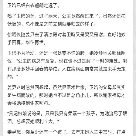
卫晗已经白衣翩翩走远了。
喝了卫晗的药，过了两天，公主竟然醒过来了，虽然还是病
恹恹的，总不像是之前立刻就要归去的样子。
徐昭仪随姜尹去了清凉殿对着卫晗又是哭又是谢，直呼她妙
手回春，华佗再世。
卫晗不为所动，还是一张处变不惊的脸，她冷静地关照徐昭
仪，“公主的病总有反复，现在也不过是解了一时的难处。哪
有那麽多妙手回春的华佗，人在疾病面前常常就是束手无策
的。“
姜尹这时忽然回想起，虽然是医术世家，卫晗的父母却其实
是生病而故的，那时她也不过是总角小儿，所以谢家祖母才
会将她接到谢家照料。
“贵妃娘娘说的是，只是我只有柔嘉一个孩子，为她流尽了眼
泪，总想要她顺利长大。“
姜尹想，你至少还有一个孩子。去年末她入主中宫时，打点