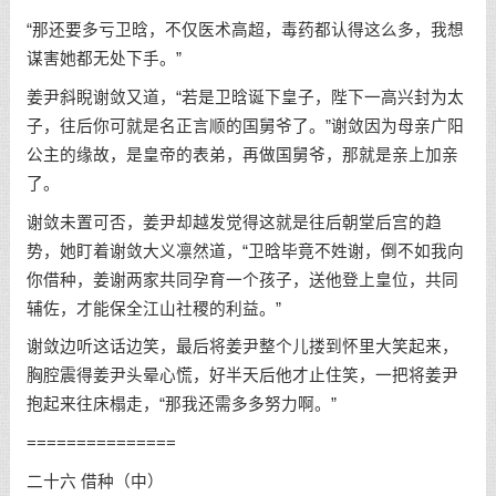
“那还要多亏卫晗，不仅医术高超，毒药都认得这么多，我想
谋害她都无处下手。”
姜尹斜睨谢敛又道，“若是卫晗诞下皇子，陛下一高兴封为太
子，往后你可就是名正言顺的国舅爷了。”谢敛因为母亲广阳
公主的缘故，是皇帝的表弟，再做国舅爷，那就是亲上加亲
了。
谢敛未置可否，姜尹却越发觉得这就是往后朝堂后宫的趋
势，她盯着谢敛大义凛然道，“卫晗毕竟不姓谢，倒不如我向
你借种，姜谢两家共同孕育一个孩子，送他登上皇位，共同
辅佐，才能保全江山社稷的利益。”
谢敛边听这话边笑，最后将姜尹整个儿搂到怀里大笑起来，
胸腔震得姜尹头晕心慌，好半天后他才止住笑，一把将姜尹
抱起来往床榻走，“那我还需多多努力啊。”
===============
二十六 借种（中）