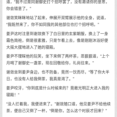
道，“我不过是同谢御史打个招呼罢了，没有邀请你的意思，
你会错意了。”
谢敛笑眯眯地站了起来，伸展开双臂展示他的全身，说道，
“我既然来了，你不如同我的其他部位也打个招呼吧。”
姜尹这时注意到谢敛换下了白日里的玄紫朝服，换上了一身
霜色简袍，倒是很素雅，只是乍看上去，像是刚刚沐浴好便
大摇大摆地进入了她的寝殿。
姜尹不理睬他的玩笑，坐下来倒了两杯茶，恶狠狠道，“上个
月喝了谢御史一盏茶，现在回敬给你，礼尚往来。”
谢敛坐到姜尹身边，也不防备，竟然一饮而尽，“等了你大半
日，也没有人给我倒茶，我真是渴了。”
姜尹咬牙，“你到底是什么时候来的？竟敢光明正大进入我的
寝殿！“
“没人拦着我，我便进来了。”谢敛随口道，他见姜尹不给他续
茶，便自己又倒了一杯，“倒是你，怎么这个时辰才回来？”