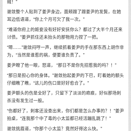
贼！”
谢敛整个人贴到了姜尹身边，面颊蹭了蹭姜尹的发鬓，在她
耳边低语道，“你上个月可欠了我一次。”
“难道你府上的姬妾没有好好安抚你么？都过了大半个月还来
讨债。”姜尹抓住还未抬头的那物用力捏了一把。
“嗯……”谢敛闷哼一声，继续抓着姜尹的手在那东西上胡作非
为，“当然是谁惹的祸，便要谁负责了。”
姜尹瞪了他一眼，怒道， “那日不是你先招惹我的吗？！”
“那日是担心你的身体。”谢敛抬起姜尹的下巴，盯着她的额头
仔细瞧了瞧，“这儿的伤口是好好愈合了。”
姜尹额头的伤是全好了，只留下了淡淡的疤痕，好似那场刺
杀没有发生过一般。
“伤都好了，刺客还没查出来，你们都是怎么办事的？！”姜尹
拍桌，“连我那个中了毒的小太监都已经活蹦乱跳了！”
谢敛挑眉道，“你那个小太监？竟然好得这么快。”