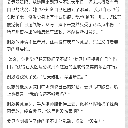
姜尹眨眨眼，从她醒来到现在不过大半日，还未来得及查看
自己的状况，她也不知道自己还伤到了哪里。 姜尹自己也低
头瞧了瞧，没发觉身上有什么伤痕，“没伤到哪儿吧……”说罢
便觉得自己运气好，从马上摔下来竟然只受了这么点小伤，”
所幸那密林里的地皮还有些软，不然得断根骨头。“
谢敛的神情稍显严肃，丝毫没有庆幸的意思，只是又盯着姜
尹的额头瞧。
“怎么，你也觉得我要破相了不成？”姜尹伸手摸摸自己的伤
口，“还得让太医院给我用点祛疤的玉肤膏之类的东西才行。”
谢敛浅浅笑了笑，“后天破相，命里带贵。”
没想到能从谢敛口中听到说自己的好话，姜尹心中欣喜，嘴
上也得意，“我的命还不够贵吗？”
谢敛笑意更深，手从她的腹部伸上去，似握非握地揉了揉两
团柔软，嗓音微哑，“这里也没伤著吧？”
姜尹立刻抓住了他的手不让他乱动，喝道，“没有！”