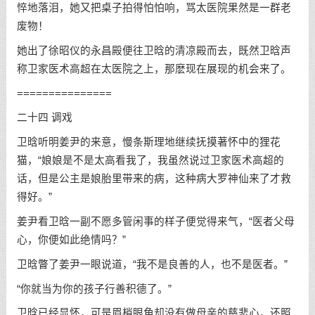
悴地落泪，她又把桌子拍得怕怕响，骂太医院果然是一群老
废物！
她出了徐昭仪的永昌殿便往卫晗的清凉殿而去，既然卫晗声
称卫家医术高超在太医院之上，那麽现在展现的机会来了。
===============
二十四 调戏
卫晗听明姜尹的来意，慢条斯理地继续抚摸著怀中的狸花
猫，“娘娘是不是太高看我了，我虽然说过卫家医术高超的
话，但是公主是娘胎里带来的病，这种病大罗神仙来了才救
得好。”
姜尹看卫晗一副不愿多管闲事的样子便觉得来气，“医者父母
心，你便如此绝情吗？”
卫晗瞥了姜尹一眼说道，“我不是良善的人，也不是医者。”
“你就当为你的孩子行善积德了。”
卫晗已经显怀，可是眉梢眼角却没有做母亲的慈悲心，还照