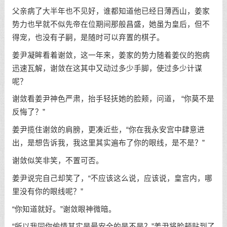
父亲病了大半年也不见好，谁都知道他已经日薄西山，姜家
势力也早就不似先帝在位期间那般昌盛，她虽为皇后，但不
得宠，也没有子嗣，是随时可以弃置的棋子。
姜尹凝眸看着谢敛，这一年来，姜家的势力随着姜仪的抱病
迅速瓦解，谢敛在这其中又动过多少手脚，使过多少计谋
呢？
谢敛看姜尹神色严肃，抬手轻抚她的脸颊，问道， “你莫不是
反悔了？”
姜尹揽住谢敛的肩膀，更凑近些，“你在我永安宫中肆意进
出，是想告诉我，我这里其实遍布了你的眼线，是不是？”
谢敛似笑非笑，不置可否。
姜尹说完自己却笑了，“不应该这么说，应该说，皇宫内，哪
里没有你的眼线呢？”
“你知道就好。”谢敛眼神微暗。
“所以我同你偷情其实是最安全的是不是？”姜尹将脸颊贴到了