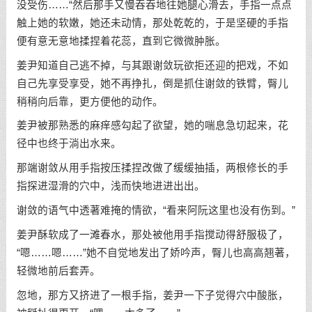
没受伤……“然后那手又慢吞吞地往她腿心滑去，手指一点点
触上她的软嫩，她还未动情，那处乾乾的，于是坚硬的手指
便有意无意地揉捏着花蕊，直到它微微肿胀。
姜尹知道自己逃不掉，与其跟谢敛玩欲拒还迎的把戏，不如
自己先享受享受，她不再挣扎，倒是抓住谢敛的铁臂，臀儿
稍稍向后靠，更方便他的动作。
姜尹被那熟悉的麻痒感勾起了欲望，她的喘息急切起来，花
径中也终于淌出水来。
那端谢敛从用手指按压揉捏改做了缓缓抽插，两根修长的手
指探进湿滑的穴中，浅而快地进进出出。
谢敛的语气中透著难掩的情欲，“看来阿阮这里也没有伤到。”
姜尹酥软成了一滩春水，那处被他用手指搅动得舒服极了，
“嗯……嗯……”她不自觉地发出了娇吟声，臀儿也高高翘著，
轻微地前后套弄。
忽地，那方又挤进了一根手指，姜尹一下子觉得穴中酸胀，