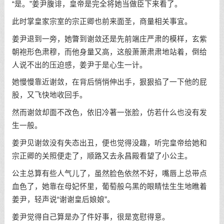
“是。”姜尹腹诽，皇帝是完全将她当做臣下来看了。
此时掌皇家宗室的宗正卿也前来面圣，商量相关事宜。
姜尹退到一旁，她瞥到谢敛还是先前端庄严肃的模样，玄紫
朝袍形色肃穆，而他身量又高，这般萧萧肃肃地站着，倒给
人说不出的压迫感，姜尹于是心生一计。
她慢慢靠近谢敛，在背后悄悄伸出手，狠狠掐了一下他的屁
股，又飞快地收回手。
然而谢敛却面不改色，依旧冷著一张脸，仿若什么也没有发
生一般。
姜尹见谢敛没有失态出丑，便也觉得没趣，听完皇帝给她和
宗正卿的关照便走了，顺路又去永昌殿看望了小公主。
公主总算有些人气儿了，虽然脸色依然不好，嘴唇上总带点
血色了，她靠在母妃怀里，葡萄般乌黑的眼睛怯生生地瞧着
姜尹，轻声说“谢谢皇后娘娘”。
姜尹觉得自己算是办了件好事，很是宽慰得意。