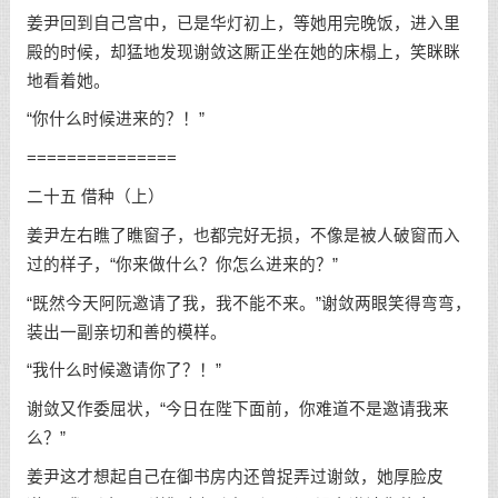
姜尹回到自己宫中，已是华灯初上，等她用完晚饭，进入里
殿的时候，却猛地发现谢敛这厮正坐在她的床榻上，笑眯眯
地看着她。
“你什么时候进来的？！”
===============
二十五 借种（上）
姜尹左右瞧了瞧窗子，也都完好无损，不像是被人破窗而入
过的样子，“你来做什么？你怎么进来的？”
“既然今天阿阮邀请了我，我不能不来。”谢敛两眼笑得弯弯，
装出一副亲切和善的模样。
“我什么时候邀请你了？！”
谢敛又作委屈状，“今日在陛下面前，你难道不是邀请我来
么？”
姜尹这才想起自己在御书房内还曾捉弄过谢敛，她厚脸皮