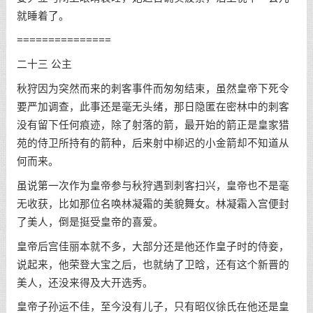
就睡着了。
===============
二十三 公主
秋狩因为突然而来的刺客事件而匆匆结束，虽然皇帝下死令
要严加调查，此事还是毫无头绪，那日隐匿在密林中的刺客
没有留下任何痕迹，除了射落的箭，最开始的箭正是皇家猎
苑的侍卫所持有的箭种，后来射中柳迟的小金箭却不知道从
何而来。
虽说第一次作为皇帝参与秋狩遇到刺客扫兴，皇帝也不是毫
无收获，比如那位名唤林凝霜的美貌舞女。林凝霜入宫便封
了美人，倒是挺受皇帝的喜爱。
皇帝后宫佳丽本就不多，大部分还是他还作皇子时的侍妾，
说起来，他荣登大宝之后，也就纳了卫晗，还有这个新晋的
美人，还没来得及大开选秀。
皇帝子孙运不佳，至今没有儿子，只有昭仪徐氏在他还是皇