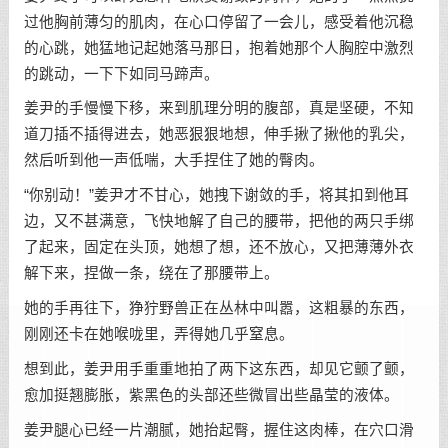
过他胸前薄匀的肌肉，在心口停留了一会儿，感受着他沉稳
的心跳，她猛地记起她落马那日，抱着她那个人胸腔中激烈
的跳动，一下下如同马蹄声。
姜尹的手慢慢下移，来到肌理分明的腹部，真是坚硬，不知
道刀插不插得进去，她恶狠狠地想，伸手揪了揪他的乳尖，
然后听到他一声低喘，大手捏住了她的臀肉。
“你别动！”姜尹才不甘心，她拽下谢敛的手，将其扣到他耳
边，又不甚满意，飞快地解了自己的腰带，把他的两只手绑
了起来，固定在头顶，她想了想，还不放心，又把薄薄外衣
解下来，捏做一条，绕在了那腰带上。
她的手再往下，狰狞野兽正在丛林中叫嚣，这粗暴的东西，
刚刚还卡在她喉咙里，弄得她几乎窒息。
想到此，姜尹用手重重地拍了两下这东西，却见它颤了颤，
愈加挺翘膨胀，紫黑色的头部还些微冒出些晶莹的液体。
姜尹腿心已经一片潮腻，她抬起臀，握住这肉棒，在穴口滑