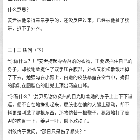
什么意思？
姜尹被他亲得晕晕乎乎的，还没反应过来，已经被他扯了腰
带，扒下了外衣。
===============
二十二 质问（下）
“你做什么？！”姜尹捞起零零落落的衣物，正要遮挡住自己的
身子，却被谢敛捉住了双手压在腹部，外衣又松松散散地掉
了下去，勉强勾在小臂上，白嫩的皮肤暴露在空气中，娇挺
的胸乳在胭脂色的肚兜上顶出两座山峰。
“你看什么？”姜尹见谢敛炙热的目光盯着她的身子上上下下逡
巡，便不自在地挣扎起来，屁股也在他的大腿上碾动，却不
料更是刺激了那根东西，那物仿若一根鞭子，狠狠地打了姜
尹的肉臀一下，姜尹一吓，倒不敢动了。
谢敛终于发问，“那日只是伤了额头？”