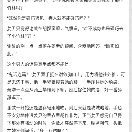
姜尹推了推他的身子，“难不成那夜大家都突发奇想去了那小
竹林吗？”
“既然你是碰巧遇见，旁人就不能碰巧吗？”
姜尹只觉得谢敛在胡搅蛮缠，气愤道，”难不成你也是碰巧去
了小竹林吗？“
谢敛的吻一点一点落在姜尹的颈间，含糊地回答，“确实如
此。“
这个男人的话果真半点都不能信！
“鬼话连篇！”姜尹双手抵在谢敛胸口上，用力将他往外推，可
是无济于事，他一手紧紧揽着她的腰，一手压住她的脑袋，
亲吻一点点从颈上攀爬到下颚，然后捉住她的唇，好一番舔
舐逗弄。
谢敛一开始还是温存轻柔地吻，到后来就是攻城略地，手也
不安分地伸进姜尹的里衣里胡作非为，正当姜尹感觉自己臀
下那处有骚动的时候，谢敛才突然停下来，喘著粗气，头抵
在她发侧问道，“身上有伤吗？”