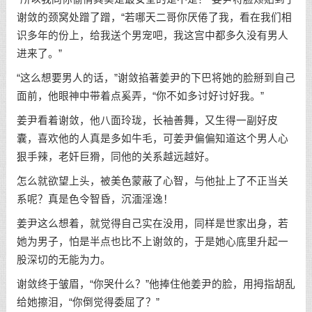
谢敛的颈窝处蹭了蹭，“若哪天二哥你厌倦了我，看在我们相
识多年的份上，给我送个男宠吧，我这宫中都多久没有男人
进来了。”
“这么想要男人的话，”谢敛掐著姜尹的下巴将她的脸掰到自己
面前，他眼神中带着点奚弄，“你不如多讨好讨好我。”
姜尹看着谢敛，他八面玲珑，长袖善舞，又生得一副好皮
囊，喜欢他的人真是多如牛毛，可姜尹偏偏知道这个男人心
狠手辣，老奸巨猾，同他的关系越远越好。
怎么就欲望上头，被美色蒙蔽了心智，与他扯上了不正当关
系呢？真是色令智昏，沉湎淫逸！
姜尹这么想着，就觉得自己实在没用，同样是世家出身，若
她为男子，怕是半点也比不上谢敛的，于是她心底里升起一
股深切的无能为力。
谢敛终于皱眉，“你哭什么？”他捧住他姜尹的脸，用拇指胡乱
给她擦泪，“你倒觉得委屈了？”