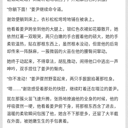
“你躺下面！”姜尹继续命令道。
谢敛便躺到床上，衣衫松松垮垮地铺在被衾上。
他看着姜尹跨坐到他的大腿上，银红色衣裙如花瓣散开，她
依然红著一双眼哭，两只白嫩的手合握着他的硕大，她的手
柔软温热，贴在那根东西上，虽然根本没动，但是他的后背
却传来一阵酥麻，一簇微弱的火苗在他的腰臀间窜动。
她终于动起来，不得章法，胡乱撸动，闹得他口中逃出一声
呻吟，双手捏住了姜尹的臀肉。
“你不准动！”姜尹骤然野蛮起来，两只手狠狠掐著那柱身。
“嗯……”谢敛感受着那处的快慰，继续盯着还在啜泣的姜尹。
就在那簇火苗飞速升腾，张扬地燎遍他的全身的时候，他的
呼吸骤然一哽，他看着姜尹俯下身，将那根东西含了进去，
温暖的柔软瞬间包围了他，她含不下那麽多，还留了大半截
在外面，被她嫩生生的手包裹着。