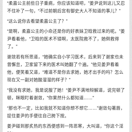
“柔嘉公主前些日子重病，你应该知道吧，”姜尹说到这儿又忍
不住补了一句，“不过前朝后宫有御史大人不知道的事儿？”
“这么说你去看望柔嘉公主了？”
“是啊，柔嘉公主的小命还是你的好表妹卫晗救过来的呢。”姜
尹看着他，“卫晗的医术不错啊，太医院救不了，她倒救得
了。”
谢敛若有所思道，“她确实自小学习医术，后来到了谢家也未
曾懈怠，卫家留下来的医术叫她翻了个遍。”他见姜尹看着
他，便笑着又道，“难道不是你去求她，她才出手的吗？怎么
现在又一副对她酸溜溜的样子？”
“我没有求她，我是说服了她！“姜尹不满地辩解道，说完顿了
顿，眯眼盯着谢敛，”你果然什么都知道……”
“那也不一定，比如我就不知道你想不想它……”谢敛勾著唇，
捉住姜尹的手便往自己胯下按。
姜尹碰到那炙热的东西便感到一阵恶寒，大叫道，“你这个淫