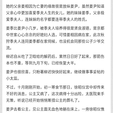
她的父亲姜相因为亡妻的缘故很是放纵姜尹，虽然姜尹知道
父亲心中更加喜爱季夫人生的女儿，她的妹妹姜季，父亲极
爱季夫人，连妹妹的名字都要连带季夫人的姓氏。
姜季比姜尹小几岁，被季夫人培养得很是贤良淑德，是京都
中世家心心念念的好媳妇人选，可惜姜相因病在家，此次秋
狩季夫人连同姜季都在家伺候，也没机会同那些公子少爷交
流。
柳迟自从吃了卫晗给的解药后，果然日日好了起来，那箭伤
本也不重，等到九月下旬，已经恢复大半。
姜尹也很欣喜，只盼著柳迟快快好起来，继续做事事妥帖的
小太监。
不过，十月刚刚开始，初一寒食节那日，徐昭仪宫中却传来
不好的消息，公主又病了，这次病得十分凶险，太医院束手
无策，听说已经开始悄悄筹措公主的葬礼了。
姜尹去看公主，见公主面无血色地躺在床上，一旁徐昭仪憔