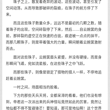
珠子之上，散发着奇异的波动，这些波动，甚至引发了
空间动荡，从而导致那破碎的裂痕，在珠子的前方停了下
来。
而且这些珠子数量众多，远远不是最初的几颗之数，随
着珠子的出现，空间碎裂停了下来，然后……自云婉裳的身
前，那碎裂的虚空正在快速的合拢，痕迹被一点点的抹平，
而那几颗珠子，则是带着强大的力量，瞬间朝着云婉裳激射
而去。
面对这些珠子，云婉裳眉头紧蹙，并没有硬接，而是身
形瞬间飞遁，宛如流星般，在这些珠子之中飞跃。
而那些珠子，则像是锁定了猎物的猎人一样，不停地追
赶着云婉裳。
一时之间，场面相当的胶着。
下方的那些天兵天将，全都呆滞的看着，他们也没有想
到，帝君这一次派出来的兵神怪坛竟然如此的厉害，竟然让
地仙都不得不暂避锋芒！要知道，那可是地仙啊！这个世界