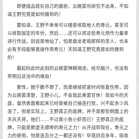
即便成品就在自己的面前，云婉裳也研究不出来，不知
道王野究竟是如何做到的！
要知道，王野不单单可以随意收取他人的寿元，甚至可
以收取固定的年份，然后……还可以将这些寿元用作力量来
进行作战，别说是地仙了，怕是盘龙老祖那样的圣人，也未
必有手段能够直接作用寿元！天知道王野究竟是如何做到
的！
最起码此时此刻的云婉裳殚精竭虑，绞尽脑汁，也没有
弄明白这当中的缘由！
索性，她干脆不想了，而是继续抓紧时间恢复伤势，因
为云婉裳清楚，王野小儿，不会就此善罢甘休！现如今的天
庭，虽然表面看起来已经是被自己接连打败，兴不起多少风
浪了，但是实际上，王野真正的底牌，并不是那些明面上的
天兵天将，他们……不过是小鱼小虾而已！王野真正的底
牌，只能是那虚无缥缈的寿元之力！从开战到现在，寿元之
力的使用，怕是连百分之一都还没有！毕竟四百多年，吸收