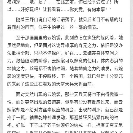
易洞穿……哦，忘了……在此之前，你已经享受过了！所
以……好好玩吧！让我看看……你究竟，有何本事！”
随着王野自说自话的话语落下，就见后者目不转睛的盯
着面前的画面，似乎生怕错过一丝一毫的细节。
至于那画面里的云婉裳，此刻依旧在疯狂的躲闪着，她
虽然是地仙，但是面对这诡异雄厚的寿元之力，依旧是没办
法抵挡全部，只能不停躲闪，好在……云婉裳身怀空间之
力，散仙级别的瞬移，云婉裳可以肆意的使用，体内澎湃的
地仙之力，丝毫都不害怕枯竭，随着地仙之力的喷发，云婉
裳的速度更快，不停瞬移，下一个瞬间，就已然是十分突兀
的来到了这些正在看戏的天庭天兵天将面前。
面对突然出现的云婉裳，那些天兵天将也不由得微微一
愣，面对突然出现的云婉裳，似乎有些没有反应过来，而云
婉裳却是不给对方丝毫反应的机会，出现的刹那，就已然是
抬手一抓，袖里乾坤神通发动，那迎着狂风猎猎作响的袖
袍，好似一下子成了芥子纳须弥的纳戒一样，拥有无穷无尽
的空间，几乎是几个呼吸间，就将好几名散仙，尽数收入了