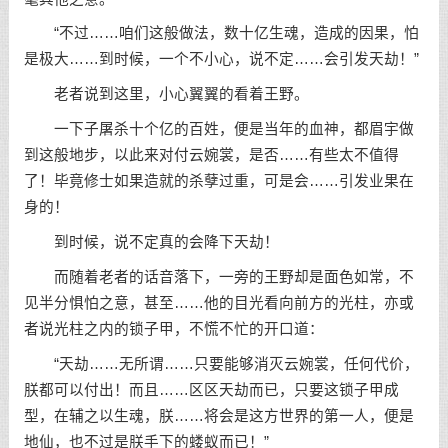
“不过……咱们这般做法，数十亿生魂，造成的因果，怕
是极大……到时候，一个不小心，说不定……会引发天劫！”
老者说到这里，小心翼翼的看着王野。
一下子屠杀十个亿的百姓，便是当年的血神，都眉宇做
到这般地步，以此来对付云婉裳，是否……有些太不值得
了！毕竟修士如果造就的杀孽过重，可是会……引发业果在
身的！
到时候，说不定真的会降下天劫！
而随着老者的话音落下，一旁的王野却是面色如常，不
见半分惧怕之意，甚至……他的目光看向前方的光柱，亦或
者说光柱之内的锁子甲，不慌不忙的开口道：
“天劫……无所谓……只要能够消灭云婉裳，任何代价，
朕都可以付出！而且……区区天劫而已，只要这锁子甲成
型，在辅之以生魂，朕……将会是这方世界的第一人，便是
地仙，也不过是朕手下的蝼蚁而已！”