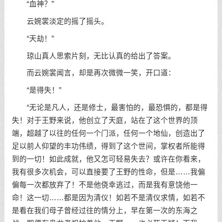
“血神？”
云婉裳淡定的摇了摇头。
“天劫！”
琼山真人思索片刻，无比认真的给出了答案。
而云婉裳闻言，却是再次微微一笑，开口道：
“是得失！”
“无论是凡人，还是修士，最害怕的，最恐惧的，都是得
失！对于王野来说，他创立了天庭，站在了这个世界的顶
端，超越了以往的任何一个门派，任何一个地仙，创造出了
足以前人仰望的丰功伟绩，得到了这个世间，掌权者所能得
到的一切！如此成就，他又怎可轻易失去？或许在你看来，
我有很多次机会，可以直接要了王野的性命，但是……我偏
偏每一次都放弃了！不是他侥幸逃过，而是我有意饶他一
命！这一切……都是因为清仪！如若不是清仪求情，如若不
是看在我们母子曾经过往的情分上，早在第一次的东海之