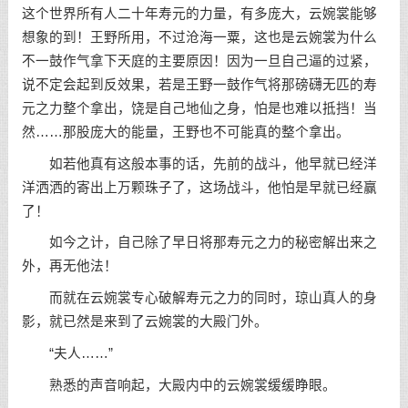
这个世界所有人二十年寿元的力量，有多庞大，云婉裳能够
想象的到！王野所用，不过沧海一粟，这也是云婉裳为什么
不一鼓作气拿下天庭的主要原因！因为一旦自己逼的过紧，
说不定会起到反效果，若是王野一鼓作气将那磅礴无匹的寿
元之力整个拿出，饶是自己地仙之身，怕是也难以抵挡！当
然……那股庞大的能量，王野也不可能真的整个拿出。
如若他真有这般本事的话，先前的战斗，他早就已经洋
洋洒洒的寄出上万颗珠子了，这场战斗，他怕是早就已经赢
了！
如今之计，自己除了早日将那寿元之力的秘密解出来之
外，再无他法！
而就在云婉裳专心破解寿元之力的同时，琼山真人的身
影，就已然是来到了云婉裳的大殿门外。
“夫人……”
熟悉的声音响起，大殿内中的云婉裳缓缓睁眼。