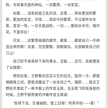
姓，也有着天庭的神仙，一派繁荣，一派安定。
如果……没有妖庭之乱的话，这里……将会更加的繁
荣，更加的安定，可惜……现如今的繁荣，不过是杯水车
薪，昙花一现，一旦天庭战败，一切……都如水中月，镜中
花，不复存在！
可这……这繁荣昌盛的盛世，都是……都是自己一手缔
造出来的啊！这里，完完整整，放眼望去，全部都是自己的
江山！
自己好不容易拼下来的事业，怎能……怎可，这般便宜
了云婉裳！
想到这里，王野看向芸芸众生的目光，猛然一冷，那眉
梢眼角之间，更是流露出了一丝杀伐之气，随即……就见王
野抬手拿起了一旁书案上的传音玉简，当玉简飞到其身前的
时候，王野不假思索的冲着传音玉简道：
“安排下去，生魂抽取，提上日程！所用手段——毒！”