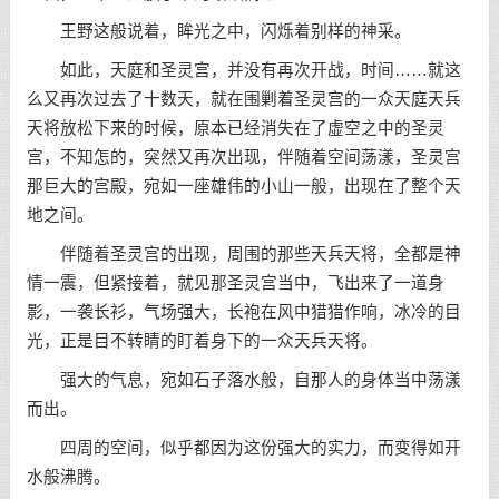
王野这般说着，眸光之中，闪烁着别样的神采。
如此，天庭和圣灵宫，并没有再次开战，时间……就这
么又再次过去了十数天，就在围剿着圣灵宫的一众天庭天兵
天将放松下来的时候，原本已经消失在了虚空之中的圣灵
宫，不知怎的，突然又再次出现，伴随着空间荡漾，圣灵宫
那巨大的宫殿，宛如一座雄伟的小山一般，出现在了整个天
地之间。
伴随着圣灵宫的出现，周围的那些天兵天将，全都是神
情一震，但紧接着，就见那圣灵宫当中，飞出来了一道身
影，一袭长衫，气场强大，长袍在风中猎猎作响，冰冷的目
光，正是目不转睛的盯着身下的一众天兵天将。
强大的气息，宛如石子落水般，自那人的身体当中荡漾
而出。
四周的空间，似乎都因为这份强大的实力，而变得如开
水般沸腾。