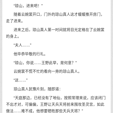
“琼山，进来吧！”
随着云婉裳开口，门外的琼山真人这才缓缓推开房门，
走了进来。
进来之后，琼山真人第一时间就将目光定格在了云婉裳
的身上。
“夫人……”
他毕恭毕敬的行礼。
“琼山，你说……王野此举，是何意？”
云婉裳不慌不忙的看向一旁的琼山真人。
“这……”
琼山真人犹豫片刻，随即道：
“天庭那边，已经没有了地仙，按照常理来说，应该闭门
不出才对，可偏偏，王野让天兵天将前来围攻圣灵宫，如此
做法……难不成，他想要牺牲那些天兵天将？”