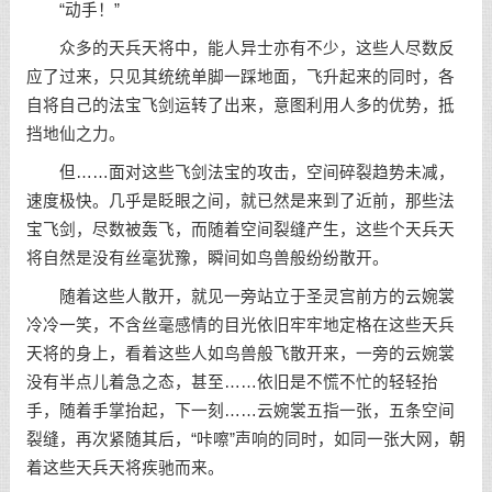
“动手！”
众多的天兵天将中，能人异士亦有不少，这些人尽数反
应了过来，只见其统统单脚一踩地面，飞升起来的同时，各
自将自己的法宝飞剑运转了出来，意图利用人多的优势，抵
挡地仙之力。
但……面对这些飞剑法宝的攻击，空间碎裂趋势未减，
速度极快。几乎是眨眼之间，就已然是来到了近前，那些法
宝飞剑，尽数被轰飞，而随着空间裂缝产生，这些个天兵天
将自然是没有丝毫犹豫，瞬间如鸟兽般纷纷散开。
随着这些人散开，就见一旁站立于圣灵宫前方的云婉裳
冷冷一笑，不含丝毫感情的目光依旧牢牢地定格在这些天兵
天将的身上，看着这些人如鸟兽般飞散开来，一旁的云婉裳
没有半点儿着急之态，甚至……依旧是不慌不忙的轻轻抬
手，随着手掌抬起，下一刻……云婉裳五指一张，五条空间
裂缝，再次紧随其后，“咔嚓”声响的同时，如同一张大网，朝
着这些天兵天将疾驰而来。