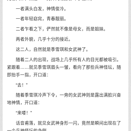
一者满头白发，神情俊冷。
一者年轻窈窕，青春靓丽。
二者乍看之下，俨然就不像是母女，而是姐妹。
两者外貌，几乎十分的接近。
这二人，自然就是季雪琪和女武神了。
随着二人的出现，战场上几乎所有人的目光都被吸引。
紧跟着……就见季雪琪眉头一皱，看向了那些兵神怪坛，随
即抬手一指，开口道：
“去！”
随着季雪琪冷声下令，一旁的女武神则是露出满脸兴奋
地神情，开口道：
“来喽！”
话音甫落，就见女武神身形一闪，竟然是瞬间出现在了
一个兵神怪坛的身侧。