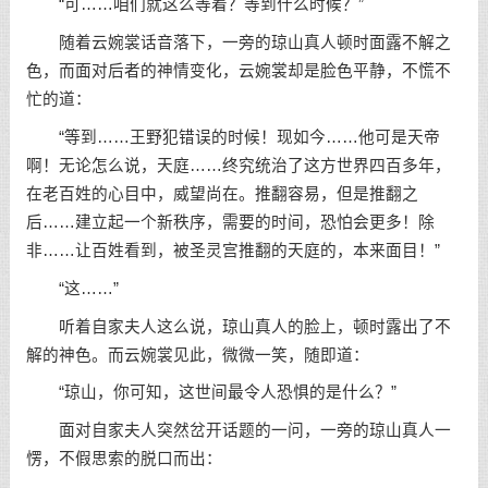
“可……咱们就这么等着？等到什么时候？”
随着云婉裳话音落下，一旁的琼山真人顿时面露不解之
色，而面对后者的神情变化，云婉裳却是脸色平静，不慌不
忙的道：
“等到……王野犯错误的时候！现如今……他可是天帝
啊！无论怎么说，天庭……终究统治了这方世界四百多年，
在老百姓的心目中，威望尚在。推翻容易，但是推翻之
后……建立起一个新秩序，需要的时间，恐怕会更多！除
非……让百姓看到，被圣灵宫推翻的天庭的，本来面目！”
“这……”
听着自家夫人这么说，琼山真人的脸上，顿时露出了不
解的神色。而云婉裳见此，微微一笑，随即道：
“琼山，你可知，这世间最令人恐惧的是什么？”
面对自家夫人突然岔开话题的一问，一旁的琼山真人一
愣，不假思索的脱口而出：