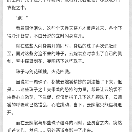
衣袍之中。
“跑！”
看着同伴消失，这些个天兵天将方才反应过来，各个吓
得冷汗皆冒，不由分说的立时闪身离开。
就在这些人闪身离开的同时，身后的珠子再次追赶而
至，面对这些穷追不舍的珠子，云婉裳立时拿出了自己的佩
剑，空中挥舞剑花，妄图挡下这些珠子。
珠子与剑花碰触，火花四溅。
虽说每一颗珠子，都被云婉裳精妙的剑法挡了下来，但
是……这些珠子之上夹带着的恐怖的力量，却是让云婉裳不
由得心血激荡，下急促，仅仅是挡了几下这几颗珠子，云婉
裳的呼吸就已然错乱，心脏跳动，当下，云婉裳只能借机退
开。
而在云婉裳与那些珠子缠斗的同时，圣灵宫之内，突然
光芒大作，然后……另外两道身影冲了出来。