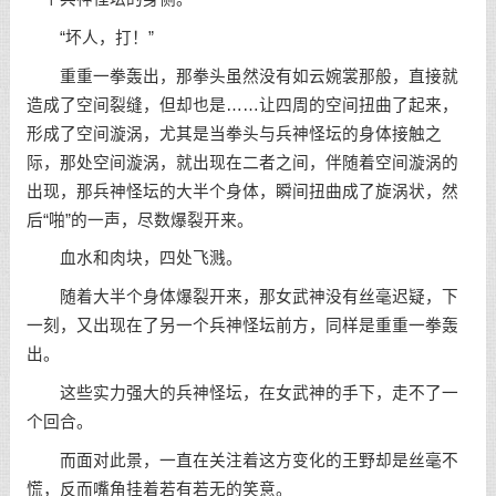
“坏人，打！”
重重一拳轰出，那拳头虽然没有如云婉裳那般，直接就
造成了空间裂缝，但却也是……让四周的空间扭曲了起来，
形成了空间漩涡，尤其是当拳头与兵神怪坛的身体接触之
际，那处空间漩涡，就出现在二者之间，伴随着空间漩涡的
出现，那兵神怪坛的大半个身体，瞬间扭曲成了旋涡状，然
后“啪”的一声，尽数爆裂开来。
血水和肉块，四处飞溅。
随着大半个身体爆裂开来，那女武神没有丝毫迟疑，下
一刻，又出现在了另一个兵神怪坛前方，同样是重重一拳轰
出。
这些实力强大的兵神怪坛，在女武神的手下，走不了一
个回合。
而面对此景，一直在关注着这方变化的王野却是丝毫不
慌，反而嘴角挂着若有若无的笑意。