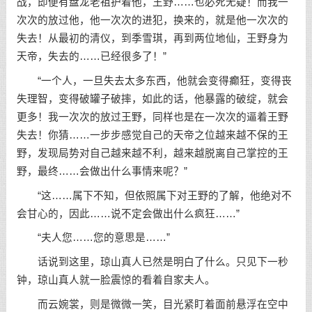
战，即便有盘龙老祖护着他，王野……也必死无疑！而我一
次次的放过他，他一次次的进犯，换来的，就是他一次次的
失去！从最初的清仪，到季雪琪，再到两位地仙，王野身为
天帝，失去的……已经很多了！”
“一个人，一旦失去太多东西，他就会变得癫狂，变得丧
失理智，变得破罐子破摔，如此的话，他暴露的破绽，就会
更多！我一次次的放过王野，同样也是在一次次的逼着王野
失去！你猜……一步步感觉自己的天帝之位越来越不保的王
野，发现局势对自己越来越不利，越来越脱离自己掌控的王
野，最终……会做出什么事情来呢？”
“这……属下不知，但依照属下对王野的了解，他绝对不
会甘心的，因此……说不定会做出什么疯狂……”
“夫人您……您的意思是……”
话说到这里，琼山真人已然是明白了什么。只见下一秒
钟，琼山真人就一脸震惊的看着自家夫人。
而云婉裳，则是微微一笑，目光紧盯着面前悬浮在空中