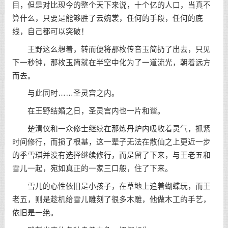
目，但是对比现今的整个天下来说，十个亿的人口，当真不
算什么，只要是能够胜了云婉裳，任何的手段，任何的底
线，自己都可以突破！
王野这么想着，转而便将那枚传音玉简扔了出去，只见
下一秒钟，那枚玉简就在半空中化为了一道流光，朝着远方
而去。
与此同时……圣灵宫之内。
在王野结婚之日，圣灵宫内也一片和谐。
楚清仪和一众修士继续在那炼丹炉内吸收着灵气，抓紧
时间修行，而损了根基，这一辈子无法在散仙之上更近一步
的季雪琪并没有选择继续修行，而是留了下来，与王老五和
雪儿一起，宛如真正的一家三口般，住了下来。
雪儿的心性依旧是小孩子，在草地上追着蝴蝶玩，而王
老五，则是趁机给雪儿雕刻了很多木雕，他做木工的手艺，
依旧是一绝。