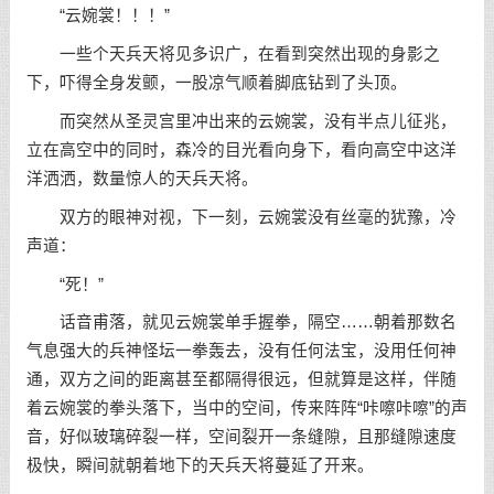
“云婉裳！！！”
一些个天兵天将见多识广，在看到突然出现的身影之
下，吓得全身发颤，一股凉气顺着脚底钻到了头顶。
而突然从圣灵宫里冲出来的云婉裳，没有半点儿征兆，
立在高空中的同时，森冷的目光看向身下，看向高空中这洋
洋洒洒，数量惊人的天兵天将。
双方的眼神对视，下一刻，云婉裳没有丝毫的犹豫，冷
声道：
“死！”
话音甫落，就见云婉裳单手握拳，隔空……朝着那数名
气息强大的兵神怪坛一拳轰去，没有任何法宝，没用任何神
通，双方之间的距离甚至都隔得很远，但就算是这样，伴随
着云婉裳的拳头落下，当中的空间，传来阵阵“咔嚓咔嚓”的声
音，好似玻璃碎裂一样，空间裂开一条缝隙，且那缝隙速度
极快，瞬间就朝着地下的天兵天将蔓延了开来。