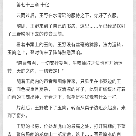
第七十三章 十亿
云雨过后，王野在水清瑶的服侍之下，穿好了衣服。
随即，王野来到了自己的书房，这里……早已经是摆好
了王野吩咐下去的传音玉简。
看着书案上的玉简，王野没有丝毫的犹豫，法力运转，
玉简之上，登时传来了阵阵熟悉声响。
“启禀帝君，一切安排妥当，生魂抽取之法也可开始运
转，天庭之内，一切安定！”
随着玉简内的声音和图像传来，只见坐在书案边的王
野，面色凝重且复杂，一双清凉的眸子，此刻正缓缓地盯着
面前的玉简出神，乍看之下，似乎是在犹豫着什么一样。
片刻后，王野放下了玉简，转而从桌子边迈步起身，来
到了窗外。
王野的书房，位处龙虎山的最高之处，打开窗菲向下望
去，繁荣热闹的龙虎山一览无余，这里……有着原本的百