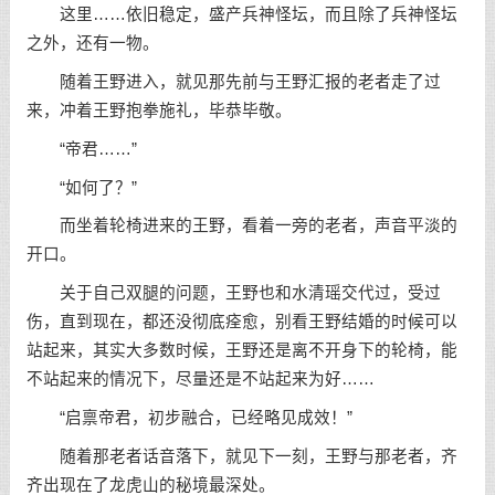
这里……依旧稳定，盛产兵神怪坛，而且除了兵神怪坛
之外，还有一物。
随着王野进入，就见那先前与王野汇报的老者走了过
来，冲着王野抱拳施礼，毕恭毕敬。
“帝君……”
“如何了？”
而坐着轮椅进来的王野，看着一旁的老者，声音平淡的
开口。
关于自己双腿的问题，王野也和水清瑶交代过，受过
伤，直到现在，都还没彻底痊愈，别看王野结婚的时候可以
站起来，其实大多数时候，王野还是离不开身下的轮椅，能
不站起来的情况下，尽量还是不站起来为好……
“启禀帝君，初步融合，已经略见成效！”
随着那老者话音落下，就见下一刻，王野与那老者，齐
齐出现在了龙虎山的秘境最深处。