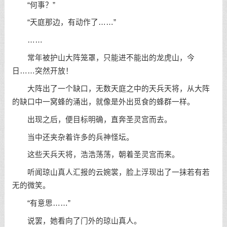
“何事？”
“天庭那边，有动作了……”
……
常年被护山大阵笼罩，只能进不能出的龙虎山，今
日……突然开放！
大阵出了一个缺口，无数天庭之中的天兵天将，从大阵
的缺口中一窝蜂的涌出，就像是外出觅食的蜂群一样。
出现之后，便目标明确，直奔圣灵宫而去。
当中还夹杂着许多的兵神怪坛。
这些天兵天将，浩浩荡荡，朝着圣灵宫而来。
听闻琼山真人汇报的云婉裳，脸上浮现出了一抹若有若
无的微笑。
“有意思……”
说罢，她看向了门外的琼山真人。