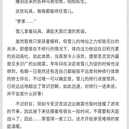
雕刻出来的各种鸟兽虫鱼，栩栩如生。
这些玩具，每每都能哄住雪儿。
“爹爹……”
雪儿拿着玩具，满脸天真烂漫的笑容。
虽然智商只是孩童模样，但雪儿的地仙之力却是无比的
充沛，即便是在不修行的情况下，体内法力依旧在日积月累
的自动吞吐，如此体质，当真是令人讶异，便是圣灵宫内最
是见多识广的云婉裳，早年间在决定收雪儿为徒的时候也没
想到，有朝一日竟然还有连自己都窥探不出是何种修行体质
的修士存在，不过唯一可以确定是，雪儿的修行进度怪异，
已经远远地超出了常识范畴，如此迅速，对修行一途来说，
并不会是什么好事！
不过好在，现如今圣灵宫这边云婉裳也暂时放缓了进攻
的节奏，因此接下来估摸着有很长一段时间，不需要和天庭
战斗了，因此……季雪琪一家三口，这才开始享受难得的家
庭温暖。