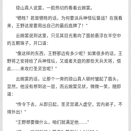
琼山真人说罢，一脸热切的看着云婉裳。
“牺牲？若是牺牲的话，为何要派兵神怪坛督战？在我看
来，王野这是要用出自己的最后底牌了！”
云婉裳说到这里，只见其目光看向了面前悬浮在半空中
的五颗珠子，开口道：
“像这样的东西，王野那边有多少呢？如果很多的话，王
野将之安排给了兵神怪坛，又或者天庭的那些天兵天将，借
此……来攻打圣灵宫呢？”
云婉裳的话，让那个一旁的琼山真人顿时皱起了眉头，
显然，他没有想到这一层，而云婉裳见状，微微一笑，随即
道：
“传令下去，从即日起，圣灵宫遁入虚空，宫内弟子，不
得外出！”
“王野想要做什么，咱们就满足他……”