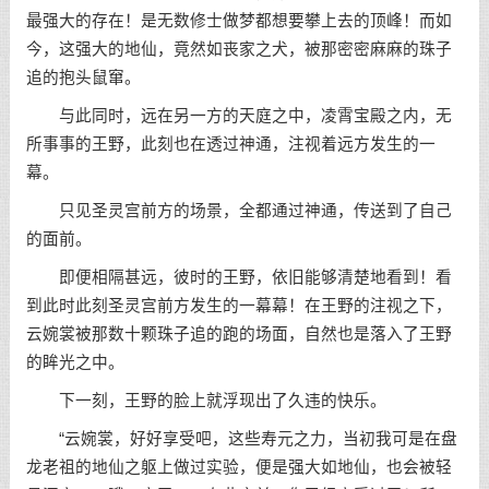
最强大的存在！是无数修士做梦都想要攀上去的顶峰！而如
今，这强大的地仙，竟然如丧家之犬，被那密密麻麻的珠子
追的抱头鼠窜。
与此同时，远在另一方的天庭之中，凌霄宝殿之内，无
所事事的王野，此刻也在透过神通，注视着远方发生的一
幕。
只见圣灵宫前方的场景，全都通过神通，传送到了自己
的面前。
即便相隔甚远，彼时的王野，依旧能够清楚地看到！看
到此时此刻圣灵宫前方发生的一幕幕！在王野的注视之下，
云婉裳被那数十颗珠子追的跑的场面，自然也是落入了王野
的眸光之中。
下一刻，王野的脸上就浮现出了久违的快乐。
“云婉裳，好好享受吧，这些寿元之力，当初我可是在盘
龙老祖的地仙之躯上做过实验，便是强大如地仙，也会被轻