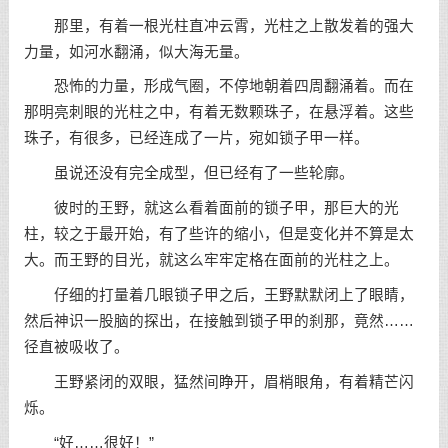
那里，有着一根光柱直冲云霄，光柱之上散发着的强大
力量，如河水翻涌，似大海无量。
恐怖的力量，形成气圈，不停地朝着四周翻涌着。而在
那明亮刺眼的光柱之中，有着无数颗珠子，在悬浮着。这些
珠子，有很多，已经连成了一片，宛如锁子甲一样。
虽说还没有完全成型，但已经有了一些轮廓。
彼时的王野，就这么看着面前的锁子甲，那巨大的光
柱，较之于最开始，有了些许的缩小，但是变化并不算是太
大。而王野的目光，就这么牢牢定格在面前的光柱之上。
仔细的打量着几眼锁子甲之后，王野默默闭上了眼睛，
然后神识一股脑的探出，在接触到锁子甲的刹那，竟然……
径直被吸收了。
王野紧闭的双眼，猛然间睁开，眉梢眼角，有着精芒闪
烁。
“好……很好！”