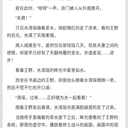
就在此时，“吱呀”一声，房门被人从外面推开。
“夫君！”
只见水清瑶端着茶水，俏脸微红的走了进来，看向王野
的目光，充满了无限柔情。
两人成婚至今，虽然仅仅是短短几天，但是夫妻之间的
感情，却是早已经有了天翻地覆的变化，亦或者说……进
步！
看着王野，水清瑶的眸光中爱意如水。
而坐在书桌边的王野，则是抬头朝着水清瑶微微一笑，
然后不慌不忙的开口道：
“清瑶，过来……正好随为夫一起看看！”
随着王野发出邀请，水清瑶也是满脸疑惑的走了过来。
当她将手里端着的茶水放下之后，眸光便看向了王野的
身前，那里的虚空中，播放着修士战斗的画面，画面中的视