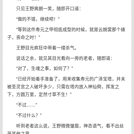
只见王野爽朗一笑，随即开口道：
“做的不错，继续吧！”
“等到这件寿元之甲彻底成型的时候，就是云婉裳那个婊
子，丧命之时！”
王野目光疯狂中带着一缕杀气。
说话之余，就见其目光看向一旁的老者，随即道：
“对了，生魂之事，如何了？”
“已经开始着手准备了，用来收集寿元的广泽宝塔，并未
被圣灵宫之人破坏多少，只需在塔内放入神仙倒，挥发之
下，方圆万里，定然寸草不生！”
“不过……”
“不过什么？”
听到老者这么说，王野微微皱眉，神态语气，看不出丝
毫其他之意。