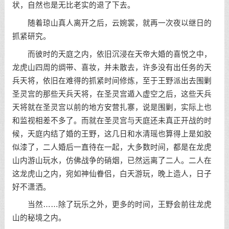
状，自然也是无比老实的退了下去。
随着琼山真人离开之后，云婉裳，就再一次夜以继日的
抓紧研究。
而彼时的天庭之内，依旧沉浸在天帝大婚的喜悦之中，
龙虎山四周的绸带、喜妆，并未散去，许多没有出任务的天
兵天将，依旧在难得的抓紧时间修炼，至于王野派出去围剿
圣灵宫的那些天兵天将，在圣灵宫遁入虚空之后，这些天兵
天将就在圣灵宫以前的地方安营扎寨，说是围剿，实际上也
和监视相差不多了。而就在圣灵宫与天庭还未真正开战的时
候，天庭内结了婚的王野，这几日和水清瑶也算得上是如胶
似漆了，二人婚后一直待在一起，大多数时间，都是在龙虎
山内游山玩水，仿佛战争的硝烟，已然远离了二人。二人在
这龙虎山之内，宛如神仙眷侣，白天游玩，晚上造人，日子
好不潇洒。
当然……除了玩乐之外，更多的时间，王野会前往龙虎
山的秘境之内。